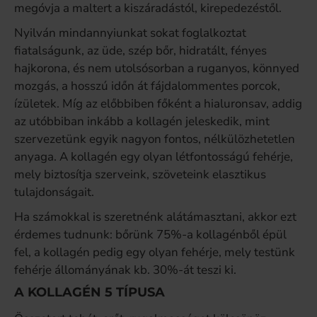
megóvja a maltert a kiszáradástól, kirepedezéstől.
Nyilván mindannyiunkat sokat foglalkoztat
fiatalságunk, az üde, szép bőr, hidratált, fényes
hajkorona, és nem utolsósorban a ruganyos, könnyed
mozgás, a hosszú időn át fájdalommentes porcok,
ízületek. Míg az előbbiben főként a hialuronsav, addig
az utóbbiban inkább a kollagén jeleskedik, mint
szervezetünk egyik nagyon fontos, nélkülözhetetlen
anyaga. A kollagén egy olyan létfontosságú fehérje,
mely biztosítja szerveink, szöveteink elasztikus
tulajdonságait.
Ha számokkal is szeretnénk alátámasztani, akkor ezt
érdemes tudnunk: bőrünk 75%-a kollagénből épül
fel, a kollagén pedig egy olyan fehérje, mely testünk
fehérje állományának kb. 30%-át teszi ki.
A KOLLAGÉN 5 TÍPUSA