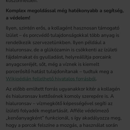
köszönhetően.
Komplex megoldással még hatékonyabb a segítség,
a védelem!
Ilyen, szintén erős, a kollagént hasznosan támogató
ízület – és porcvédő tulajdonságokkal több anyag is
rendelkezik szervezetünkben. Ilyen például a
hialuronsav, de a glüközamin is csökkenti az ízületi
fájdalmakat és gyulladást, helyreállítja porcaink
anyagcseréjét, sőt, még a víznek is kiemelt
porcerősítő hatást tulajdonítanak – tudtuk meg a
Wikipédián fellelhető hivatalos forrásból
.
Az előbb említett forrás ugyanakkor kitér a kollagén
és hialuronsav kettősének komoly szerepére is. A
hialuronsav – vízmegkötő képességével segíti az
ízületi folyadék megtartását. Afféle védelmező
„kenőanyagként” funkcionál, s így akadályozza meg,
hogy a porcok felszíne a mozgás, a használat során