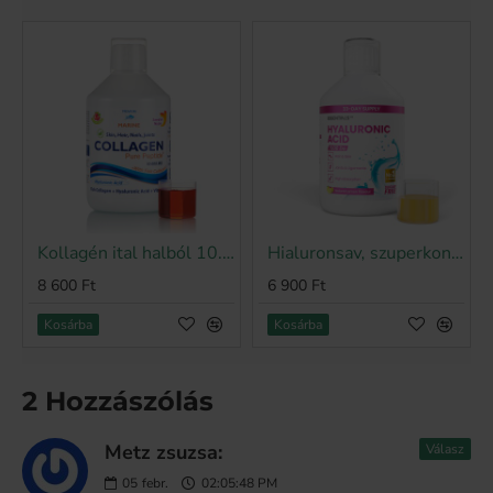
Kollagén ital halból 10.000 mg/adag, 500 ml
Hialuronsav, szuperkoncentrált folyadék 100 mg/adag, 500 ml
Bestseller
8 600 Ft
6 900 Ft
Kosárba
Kosárba
2 Hozzászólás
Metz zsuzsa:
Válasz
05
febr.
02:05:48 PM