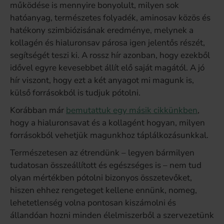
működése is mennyire bonyolult, milyen sok
hatóanyag, természetes folyadék, aminosav közös és
hatékony szimbiózisának eredménye, melynek a
kollagén és hialuronsav párosa igen jelentős részét,
segítségét teszi ki. A rossz hír azonban, hogy ezekből
idővel egyre kevesebbet állít elő saját magától. A jó
hír viszont, hogy ezt a két anyagot mi magunk is,
külső forrásokból is tudjuk pótolni.
Korábban már
bemutattuk egy másik cikkünkben
,
hogy a hialuronsavat és a kollagént hogyan, milyen
forrásokból vehetjük magunkhoz táplálkozásunkkal.
Természetesen az étrendünk – legyen bármilyen
tudatosan összeállított és egészséges is – nem tud
olyan mértékben pótolni bizonyos összetevőket,
hiszen ehhez rengeteget kellene ennünk, nomeg,
lehetetlenség volna pontosan kiszámolni és
állandóan hozni minden élelmiszerből a szervezetünk