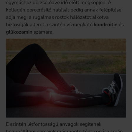
egymáshoz dörzsölődve idő előtt megkopjon. A
kollagén porcerősítő hatását pedig annak felépítése
adja meg: a rugalmas rostok hálózatot alkotva
biztosítják a teret a szintén vízmegkötő
kondroitin
és
glükozamin
számára.
E szintén létfontosságú anyagok segítenek
helyreállítani porcaink már megtörtént kopása során