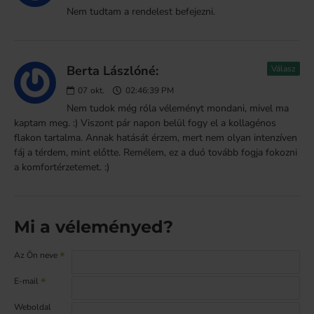
Nem tudtam a rendelest befejezni.
Berta Lászlóné:
Válasz
07
okt.
02:46:39 PM
Nem tudok még róla véleményt mondani, mivel ma
kaptam meg. :) Viszont pár napon belül fogy el a kollagénos
flakon tartalma. Annak hatását érzem, mert nem olyan intenzíven
fáj a térdem, mint előtte. Remélem, ez a duó tovább fogja fokozni
a komfortérzetemet. :)
Mi a véleményed?
Az Ön neve
E-mail
Weboldal