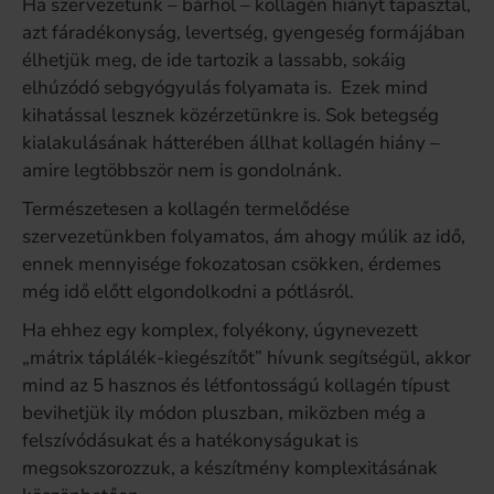
Ha szervezetünk – bárhol – kollagén hiányt tapasztal,
azt fáradékonyság, levertség, gyengeség formájában
élhetjük meg, de ide tartozik a lassabb, sokáig
elhúzódó sebgyógyulás folyamata is. Ezek mind
kihatással lesznek közérzetünkre is. Sok betegség
kialakulásának hátterében állhat kollagén hiány –
amire legtöbbször nem is gondolnánk.
Természetesen a kollagén termelődése
szervezetünkben folyamatos, ám ahogy múlik az idő,
ennek mennyisége fokozatosan csökken, érdemes
még idő előtt elgondolkodni a pótlásról.
Ha ehhez egy komplex, folyékony, úgynevezett
„mátrix táplálék-kiegészítőt” hívunk segítségül, akkor
mind az 5 hasznos és létfontosságú kollagén típust
bevihetjük ily módon pluszban, miközben még a
felszívódásukat és a hatékonyságukat is
megsokszorozzuk, a készítmény komplexitásának