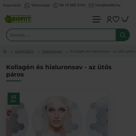
Kapcsolat:
WhatsApp
06 70 585 3741
info@biofitt.hu
Keresés
...
biofitt Blog
Hialuronsav
Kollagén és hialuronsav - az ütős páros
home
Kollagén és hialuronsav - az ütős
páros
03
jún.