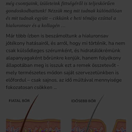
még csontjaink, ízületeink fittségéről is teljeskörűen
gondoskodhattunk! Nézzük meg mit tudnak különállóan
és mit tudnak együtt – cikkünk e heti témája ezúttal a
hialuronsav és a kollagén …
Már több ízben is beszámoltunk a hialuronsav
jótékony hatásairól, és arról, hogy mi történik, ha nem
csak külsődleges szérumként, és hidratálókrémünk
alapanyagaként bőrünkre kenjük, hanem folyékony
állapotában meg is isszuk ezt a remek összetevőt -
mely természetes módon saját szervezetünkben is
előfordul – csak sajnos, az idő múltával mennyisége
fokozatosan csökken …