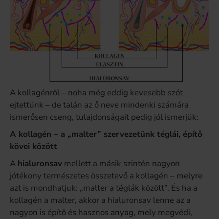
A kollagénről – noha még eddig kevesebb szót
ejtettünk – de talán az ő neve mindenki számára
ismerősen cseng, tulajdonságait pedig jól ismerjük:
A kollagén – a „malter” szervezetünk téglái, építő
kövei között
A
hialuronsav
mellett a másik szintén nagyon
jótékony természetes összetevő a kollagén – melyre
azt is mondhatjuk: „malter a téglák között”. És ha a
kollagén a malter, akkor a hialuronsav lenne az a
nagyon is építő és hasznos anyag, mely megvédi,