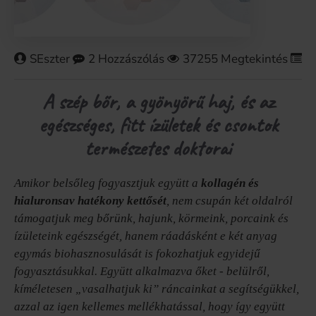
SEszter
2 Hozzászólás
37255 Megtekintés
K
A szép bőr, a gyönyörű haj, és az
egészséges, fitt ízületek és csontok
természetes doktorai
Amikor belsőleg fogyasztjuk együtt a
kollagén és
hialuronsav hatékony kettősét
, nem csupán két oldalról
támogatjuk meg bőrünk, hajunk, körmeink, porcaink és
ízületeink egészségét, hanem ráadásként e két anyag
egymás biohasznosulását is fokozhatjuk egyidejű
fogyasztásukkal. Együtt alkalmazva őket - belülről,
kíméletesen „vasalhatjuk ki” ráncainkat a segítségükkel,
azzal az igen kellemes mellékhatással, hogy így együtt