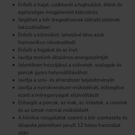
Erősíti a hajat, csökkenti a hajhullást, élénk és
egészséges megjelenést kölcsönöz
Segíthet a bőr öregedésének látható jeleinek
leküzdésében
Erősíti a körmöket, lehetővé téve azok
harmonikus növekedését
Erősíti a fogakat és az ínyt
Javítja testünk általános energiaszintjét
Jelentősen hozzájárul a szövetek, szalagok és
porcok gyors helyreállításához
Javítja a szív- és érrendszer teljesítményét
Javítja a nyirokrendszer működését, elősegítve
ezzel a méreganyagok eltávolítását
Elősegíti a porcok, az inak, az ízületek, a csontok
és az izmok normál működését
A klinikai vizsgálatok szerint a bőr szerkezete és
állapota jelentősen javult 12 hetes használat
után