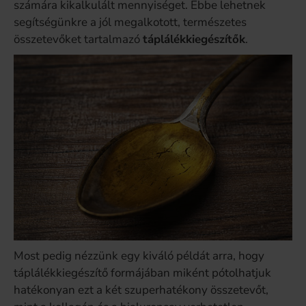
számára kikalkulált mennyiséget. Ebbe lehetnek
segítségünkre a jól megalkotott, természetes
összetevőket tartalmazó
táplálékkiegészítők
.
Most pedig nézzünk egy kiváló példát arra, hogy
táplálékkiegészítő formájában miként pótolhatjuk
hatékonyan ezt a két szuperhatékony összetevőt,