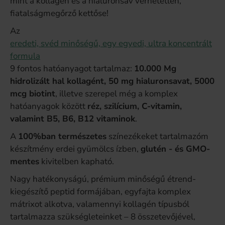
mint a kollagén és a hialuronsav verhetetlen,
fiatalságmegőrző kettőse!
Az
eredeti, svéd minőségű, egy egyedi, ultra koncentrált
formula
9 fontos hatóanyagot tartalmaz:
10.000 Mg
hidrolizált hal kollagént, 50 mg hialuronsavat, 5000
mcg biotint
, illetve szerepel még a komplex
hatóanyagok között
réz, szilícium, C-vitamin,
valamint B5, B6, B12 vitaminok
.
A
100%ban természetes
színezékeket tartalmazóm
készítmény erdei gyümölcs ízben,
glutén - és GMO-
mentes
kivitelben kapható.
Nagy hatékonyságú, prémium minőségű étrend-
kiegészítő peptid formájában, egyfajta komplex
mátrixot alkotva, valamennyi kollagén típusból
tartalmazza szükségleteinket – 8 összetevőjével,