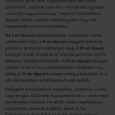
Összetart tehát, erőt, rugalmasságot kölcsönöz
szöveteink, sejtjeink számára – mondhatni egyfajta
„szilárdító ragasztó anyag”, melynek 5 különböző
típusát tartjuk számon, attól függően, hogy hol
helyezkedik el szervezetünkben.
Az I-es típusú
kollagén bőrünk, csontjaink, inaink
védelméért felel, a
II-es típusú
kollagént porcaink,
szemünk területén találhatjuk meg. A
III-as típusú
kollagén a máj, a tüdő és az artériák területén fejti ki
jótékony, összetartó hatását. A
IV-es típusú
kollagén
vesénk és belső szerveink területén található meg,
addig az
V-ös típusú
kollagén pedig a hajunkat, és a
női szervezetben a méhlepényt védi, erősíti.
Kollagént kinyerhetünk marhahús, sertéshús, csirke,
vagy tengeri élőlények fogyasztásával is – ezek mind
természetes forrásai. Ha tehát valaki vegetáriánus,
kifejezetten javallott a pótlás, akkor is, ha
történetesen még fiatal az illető. Természetesen