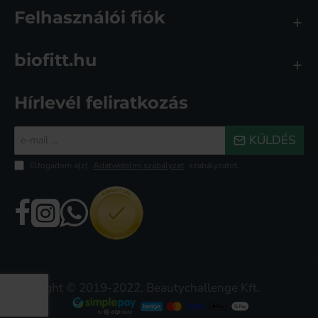
Felhasználói fiók
biofitt.hu
Hírlevél feliratkozás
e-
KÜLDÉS
mail
...
Elfogadom a(z)
Adatvédelmi szabályzat
szabályzatot.
Copyright © 2019-2022, Beautychallenge Kft.