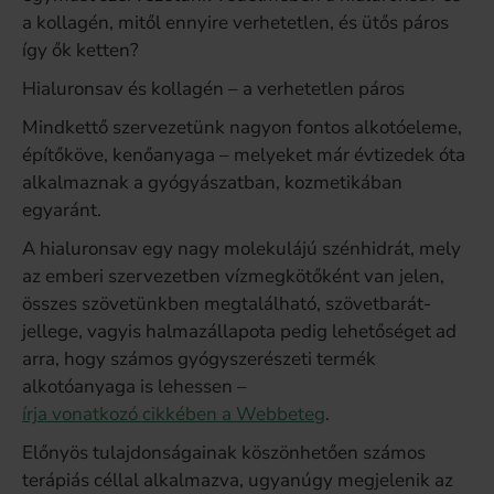
a kollagén, mitől ennyire verhetetlen, és ütős páros
így ők ketten?
Hialuronsav és kollagén – a verhetetlen páros
Mindkettő szervezetünk nagyon fontos alkotóeleme,
építőköve, kenőanyaga – melyeket már évtizedek óta
alkalmaznak a gyógyászatban, kozmetikában
egyaránt.
A hialuronsav egy nagy molekulájú szénhidrát, mely
az emberi szervezetben vízmegkötőként van jelen,
összes szövetünkben megtalálható, szövetbarát-
jellege, vagyis halmazállapota pedig lehetőséget ad
arra, hogy számos gyógyszerészeti termék
alkotóanyaga is lehessen –
írja vonatkozó cikkében a Webbeteg
.
Előnyös tulajdonságainak köszönhetően számos
terápiás céllal alkalmazva, ugyanúgy megjelenik az