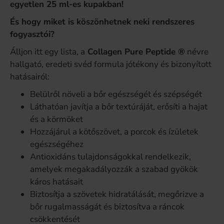
egyetlen 25 ml-es kupakban!
És hogy miket is köszönhetnek neki rendszeres
fogyasztói?
Álljon itt egy lista, a
Collagen Pure Peptide ®
névre
hallgató, eredeti svéd formula jótékony és bizonyított
hatásairól:
Belülről növeli a bőr egészségét és szépségét
Láthatóan javítja a bőr textúráját, erősíti a hajat
és a körmöket
Hozzájárul a kötőszövet, a porcok és ízületek
egészségéhez
Antioxidáns tulajdonságokkal rendelkezik,
amelyek megakadályozzák a szabad gyökök
káros hatásait
Biztosítja a szövetek hidratálását, megőrizve a
bőr rugalmasságát és biztosítva a ráncok
csökkentését