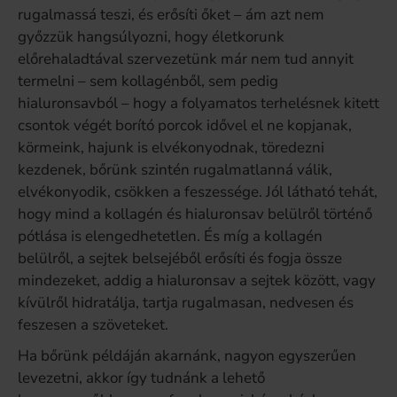
rugalmassá teszi, és erősíti őket – ám azt nem
győzzük hangsúlyozni, hogy életkorunk
előrehaladtával szervezetünk már nem tud annyit
termelni – sem kollagénből, sem pedig
hialuronsavból – hogy a folyamatos terhelésnek kitett
csontok végét borító porcok idővel el ne kopjanak,
körmeink, hajunk is elvékonyodnak, töredezni
kezdenek, bőrünk szintén rugalmatlanná válik,
elvékonyodik, csökken a feszessége. Jól látható tehát,
hogy mind a kollagén és hialuronsav belülről történő
pótlása is elengedhetetlen. És míg a kollagén
belülről, a sejtek belsejéből erősíti és fogja össze
mindezeket, addig a hialuronsav a sejtek között, vagy
kívülről hidratálja, tartja rugalmasan, nedvesen és
feszesen a szöveteket.
Ha bőrünk példáján akarnánk, nagyon egyszerűen
levezetni, akkor így tudnánk a lehető