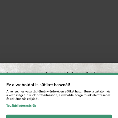
kedvezmény az első rendelésedből
Ez a weboldal is sütiket használ!
zz fel a hírlevelünkre, hogy 5 % kedvezményt kapj az első
A kényelmes vásárlási élmény érdekében sütiket használunk a tartalom és
ésedből. A feliratkozás után automatikusan küldjük a
a közösségi funkciók biztosításához, a weboldal forgalmunk elemzéséhez
zménykupont.
és reklámozás céljából.
További információk
KÜLDÉS