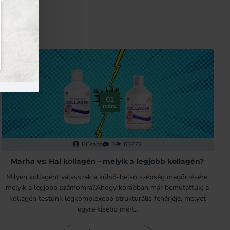
01
márc.
BCsaba
3
63772
Marha vs: Hal kollagén - melyik a legjobb kollagén?
Milyen kollagént válasszak a külső-belső szépség megőrzésére,
melyik a legjobb számomra?Ahogy korábban már bemutattuk; a
kollagén testünk legkomplexebb strukturális fehérjéje, melyet
egyre kisebb mért..