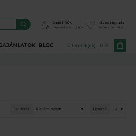
Saját fiók
Kívánságlista
Bejelentkezés / Új fiók
Kedvenc termékek
GAJÁNLATOK
BLOG
0 termék(ek) - 0 Ft
Rendezés:
Listázás: