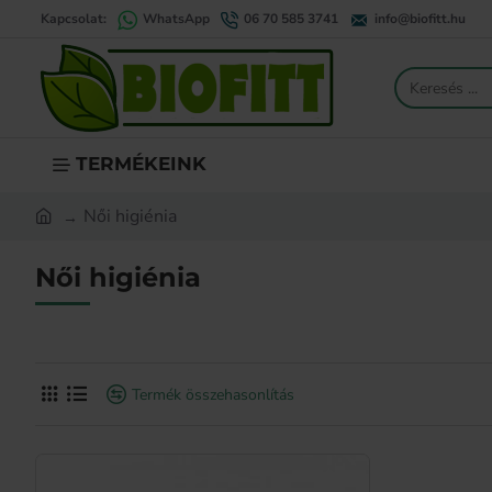
Kapcsolat:
WhatsApp
06 70 585 3741
info@biofitt.hu
Keresés
...
TERMÉKEINK
Női higiénia
home
Női higiénia
Termék összehasonlítás