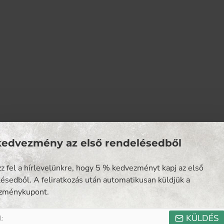
kedvezmény az első rendelésedből
zz fel a hírlevelünkre, hogy 5 % kedvezményt kapj az első
ésedből. A feliratkozás után automatikusan küldjük a
zménykupont.
KÜLDÉS