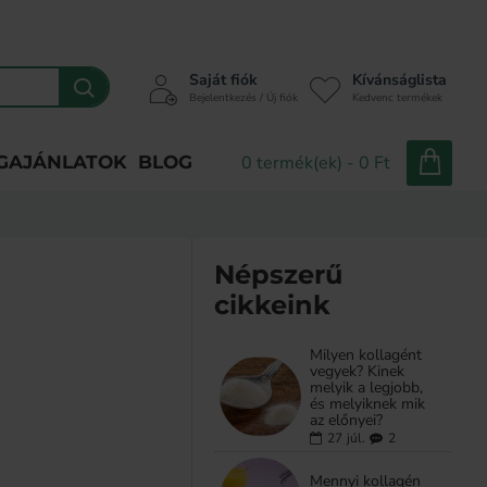
Saját fiók
Kívánságlista
Bejelentkezés / Új fiók
Kedvenc termékek
GAJÁNLATOK
BLOG
0 termék(ek) - 0 Ft
Népszerű
cikkeink
Milyen kollagént
vegyek? Kinek
melyik a legjobb,
és melyiknek mik
az előnyei?
27
júl.
2
Mennyi kollagén