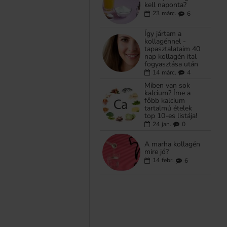
kell naponta?
23
márc.
6
Így jártam a
kollagénnel -
tapasztalataim 40
nap kollagén ital
fogyasztása után
14
márc.
4
Miben van sok
kalcium? Íme a
főbb kalcium
tartalmú ételek
top 10-es listája!
24
jan.
0
A marha kollagén
mire jó?
14
febr.
6