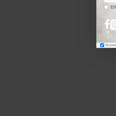
El
Ne mutasd