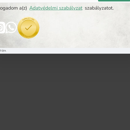
fogadom a(z)
Adatvédelmi szabályzat
szabályzatot.
 újra.