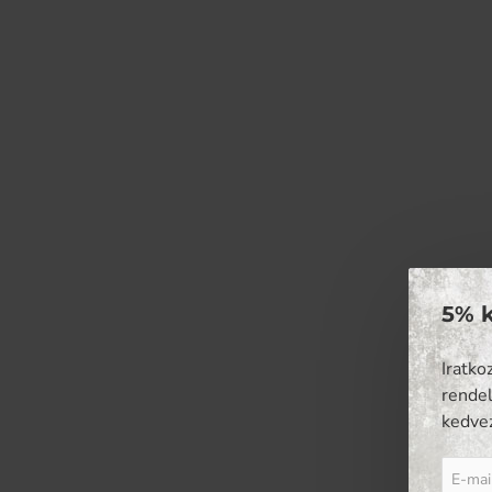
5% 
Iratko
rendel
kedve
E-
mail: