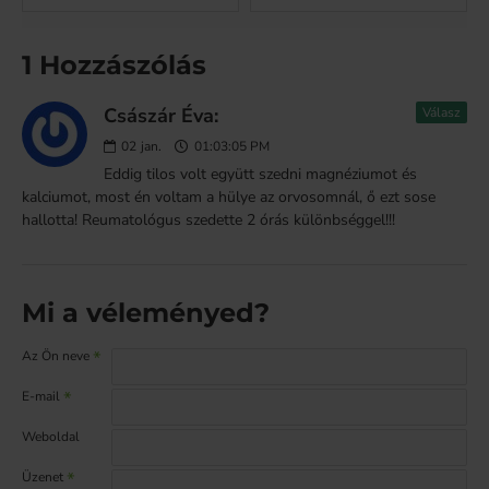
1 Hozzászólás
Császár Éva:
Válasz
02
jan.
01:03:05 PM
Eddig tilos volt együtt szedni magnéziumot és
kalciumot, most én voltam a hülye az orvosomnál, ő ezt sose
hallotta! Reumatológus szedette 2 órás különbséggel!!!
Mi a véleményed?
Az Ön neve
E-mail
Weboldal
Üzenet