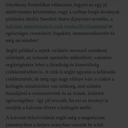
folyékony formulákat választani, legyen az egy jó
multivitamin készítmény, vagy a szóban forgó ásványok
pótlására ideális Swedish Nutra díjnyertes terméke, a
kalcium, magnézium és cink vegán D3-vitaminnal
az
egészséges csontokért, fogakért, immunrendszerért és
még mi minden!
Segíti például a sejtek oxidatív stresszel szembeni
védelmét, az izmaink optimális működését, valamint
segítségünkre lehet a fáradtság és kimerültség
csökkentésében is. A cink is segíti ugyanis a kifáradás
csökkentését, de még egy nagy előnye van: a cinkre a
kollagén szintézishez van szükség, ami szintén
hozzájárul a csontszövetek és az izmok, ízületek
egészségéhez - így jól tesszük, ha ezt az ásványt is
szedjük a kalcium illetve a kollagén mellé.
A kalcium felszívódását segíti még a magnézium
(amennyiben a helyes arányban visszük be a két