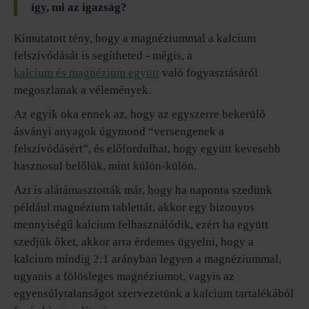
így, mi az igazság?
Kimutatott tény, hogy a magnéziummal a kalcium
felszívódását is segítheted - mégis, a
kalcium és magnézium együtt
való fogyasztásáról
megoszlanak a vélemények.
Az egyik oka ennek az, hogy az egyszerre bekerülő
ásványi anyagok úgymond “versengenek a
felszívódásért”, és előfordulhat, hogy együtt kevesebb
hasznosul belőlük, mint külön-külön.
Azt is alátámasztották már, hogy ha naponta szedünk
például magnézium tablettát, akkor egy bizonyos
mennyiségű kalcium felhasználódik, ezért ha együtt
szedjük őket, akkor arra érdemes ügyelni, hogy a
kalcium mindig 2:1 arányban legyen a magnéziummal,
ugyanis a fölösleges magnéziumot, vagyis az
egyensúlytalanságot szervezetünk a kalcium tartalékából