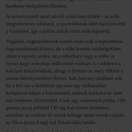
hatékony beépülését illetően.
A versenyszerű sport növeli a kalcium ürítést - az erős
megterhelésre válaszul, a sportolóknak több kalcium ürül
a vizelettel, így a pótlás náluk ezért szükségszerű.
Vegánok, vegetáriánusok esetén nem csak a tejtermékek
fogyasztásának hiánya, de a zöld leveles zöldségekben
(mint a spenót, sóska, de a rebarbara vagy a zeller is
ilyen) nagy arányban előforduló oxálsav is csökkenti a
kalcium felszívódását, ahogy a fitinsav is, mely főként a
száraz hüvelyesekben (borsó, bab, lencse) található sok.
Ez a két sav a belekben ugyanis egy oldhatatlan
komplexet képet a kalciummal, aminek hatására az nem
tud rendesen felszívódni. Csak egy számszerű példa: 100
gramm paraj például 130 mg kalciumot tartalmaz,
azonban az oxálsav és annak közege miatt ennek csupán
az 5%-a (azaz 8 mg) tud felszívódni belőle.