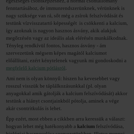
egészséges csontképzéshez, a normál csontállomány
fenntartásához, de immunrendszerünknek, vérünknek is
nagy szüksége van rá, sőt még a zsírok felszívódását és
testünk vízvisszatartó képességét is csökkenti a kalcium,
így azoknak is nagyon hasznos ásvány, akik alakjuk
megőrzésén vagy az ideális alak elérésén munkálkodnak.
Tényleg rendkívül fontos, hasznos ásvány - ám
szervezetünk mégsem képes magától kalciumot
előállítani, ezért kénytelenek vagyunk mi gondoskodni a
megfelelő kalcium pótlásról
.
Ami nem is olyan könnyű: hiszen ha kevesebbet vagy
rosszul visszük be táplálkozásunkkal (pl. olyan
anyagokkal amik gátolják a kalcium felszívódását) akkor
testünk a hiányt csontjainkból pótolja, aminek a vége
akár csontritkulás is lehet.
Épp ezért, most ebben a cikkben arra keressük a választ:
hogyan lehet még hatékonyabb a
kalcium
felszívódása,
biológiai hasznosulása szervezetünkben. Illetve mennyi