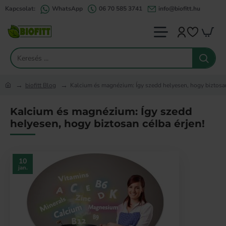
Kapcsolat:
WhatsApp
06 70 585 3741
info@biofitt.hu
Keresés
...
biofitt Blog
Kalcium és magnézium: Így szedd helyesen, hogy biztosan
home
Kalcium és magnézium: Így szedd
helyesen, hogy biztosan célba érjen!
10
jan.