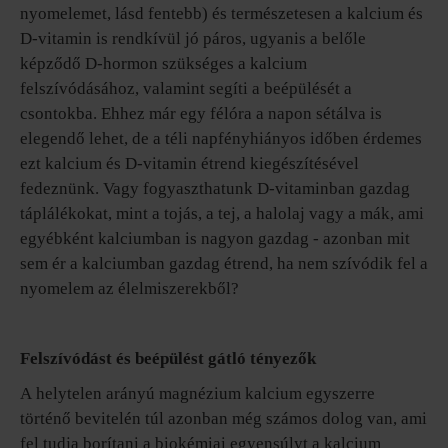
nyomelemet, lásd fentebb) és természetesen a kalcium és
D-vitamin is rendkívül jó páros, ugyanis a belőle
képződő D-hormon szükséges a kalcium
felszívódásához, valamint segíti a beépülését a
csontokba. Ehhez már egy félóra a napon sétálva is
elegendő lehet, de a téli napfényhiányos időben érdemes
ezt kalcium és D-vitamin étrend kiegészítésével
fedeznünk. Vagy fogyaszthatunk D-vitaminban gazdag
táplálékokat, mint a tojás, a tej, a halolaj vagy a mák, ami
egyébként kalciumban is nagyon gazdag - azonban mit
sem ér a kalciumban gazdag étrend, ha nem szívódik fel a
nyomelem az élelmiszerekből?
Felszívódást és beépülést gátló tényezők
A helytelen arányú magnézium kalcium egyszerre
történő bevitelén túl azonban még számos dolog van, ami
fel tudja borítani a biokémiai egyensúlyt a kalcium