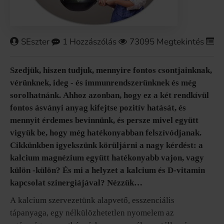
SEszter
1 Hozzászólás
73095 Megtekintés
M
Szedjük, hiszen tudjuk, mennyire fontos csontjainknak,
vérünknek, ideg - és immunrendszerünknek és még
sorolhatnánk. Ahhoz azonban, hogy ez a két rendkívül
fontos ásványi anyag kifejtse pozitív hatását, és
mennyit érdemes bevinnünk, és persze mivel együtt
vigyük be, hogy még hatékonyabban felszívódjanak.
Cikkünkben igyekszünk körüljárni a nagy kérdést: a
kalcium magnézium együtt hatékonyabb vajon, vagy
külön -külön? És mi a helyzet a kalcium és D-vitamin
kapcsolat szinergiájával? Nézzük…
A kalcium szervezetünk alapvető, esszenciális
tápanyaga, egy nélkülözhetetlen nyomelem az