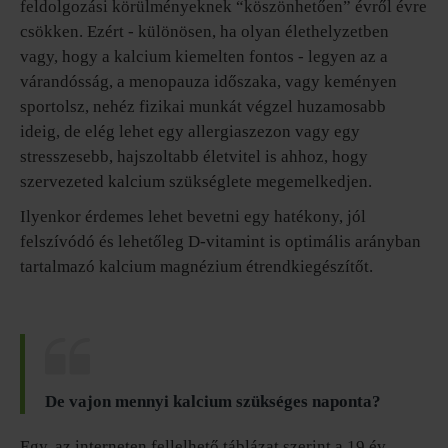
feldolgozási körülményeknek “köszönhetően” évről évre
csökken. Ezért - különösen, ha olyan élethelyzetben
vagy, hogy a kalcium kiemelten fontos - legyen az a
várandósság, a menopauza időszaka, vagy keményen
sportolsz, nehéz fizikai munkát végzel huzamosabb
ideig, de elég lehet egy allergiaszezon vagy egy
stresszesebb, hajszoltabb életvitel is ahhoz, hogy
szervezeted kalcium szükséglete megemelkedjen.
Ilyenkor érdemes lehet bevetni egy hatékony, jól
felszívódó és lehetőleg D-vitamint is optimális arányban
tartalmazó kalcium magnézium étrendkiegészítőt.
De vajon mennyi kalcium szükséges naponta?
Egy, az interneten fellelhető táblázat szerint a 19 év