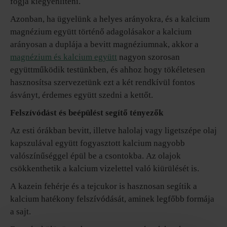
fogja kiegyenlíteni.
Azonban, ha ügyelünk a helyes arányokra, és a kalcium
magnézium együtt történő adagolásakor a kalcium
arányosan a duplája a bevitt magnéziumnak, akkor a
magnézium és kalcium együtt
nagyon szorosan
együttműködik testünkben, és ahhoz hogy tökéletesen
hasznosítsa szervezetünk ezt a két rendkívül fontos
ásványt, érdemes együtt szedni a kettőt.
Felszívódást és beépülést segítő tényezők
Az esti órákban bevitt, illetve halolaj vagy ligetszépe olaj
kapszulával együtt fogyasztott kalcium nagyobb
valószínűséggel épül be a csontokba. Az olajok
csökkenthetik a kalcium vizelettel való kiürülését is.
A kazein fehérje és a tejcukor is hasznosan segítik a
kalcium hatékony felszívódását, aminek legfőbb formája
a sajt.