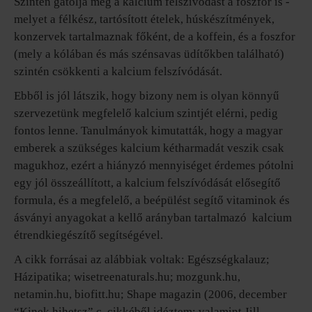
Szintén gátolja még a kalcium felszívódást a foszfor is -
melyet a félkész, tartósított ételek, húskészítmények,
konzervek tartalmaznak főként, de a koffein, és a foszfor
(mely a kólában és más szénsavas üdítőkben található)
szintén csökkenti a kalcium felszívódását.
Ebből is jól látszik, hogy bizony nem is olyan könnyű
szervezetünk megfelelő kalcium szintjét elérni, pedig
fontos lenne. Tanulmányok kimutatták, hogy a magyar
emberek a szükséges kalcium kétharmadát veszik csak
magukhoz, ezért a hiányzó mennyiséget érdemes pótolni
egy jól összeállított, a kalcium felszívódását elősegítő
formula, és a megfelelő, a beépülést segítő vitaminok és
ásványi anyagokat a kellő arányban tartalmazó kalcium
étrendkiegészítő segítségével.
A cikk forrásai az alábbiak voltak: Egészségkalauz;
Házipatika; wisetreenaturals.hu; mozgunk.hu,
netamin.hu, biofitt.hu; Shape magazin (2006, december
“Kinek hihetsz” c. cikkéből idéztem; valamint Jill-