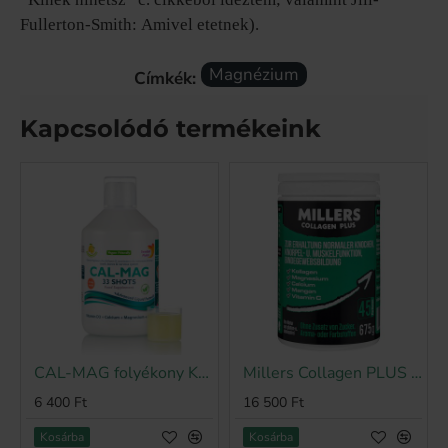
Fullerton-Smith: Amivel etetnek).
Magnézium
Címkék:
Kapcsolódó termékeink
CAL-MAG folyékony Kálcium Magnézium Cink D3 és C vitamin, 500 ml
Millers Collagen PLUS - kollagén por vitaminokkal és nyomelemekkel, 675g
6 400 Ft
16 500 Ft
Kosárba
Kosárba