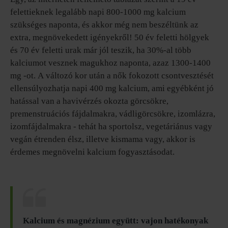
felettieknek legalább napi 800-1000 mg kalcium
szükséges naponta, és akkor még nem beszéltünk az
extra, megnövekedett igényekről! 50 év feletti hölgyek
és 70 év feletti urak már jól teszik, ha 30%-al több
kalciumot vesznek magukhoz naponta, azaz 1300-1400
mg -ot. A változó kor után a nők fokozott csontvesztését
ellensúlyozhatja napi 400 mg kalcium, ami egyébként jó
hatással van a havivérzés okozta görcsökre,
premenstruációs fájdalmakra, vádligörcsökre, izomlázra,
izomfájdalmakra - tehát ha sportolsz, vegetáriánus vagy
vegán étrenden élsz, illetve kismama vagy, akkor is
érdemes megnövelni kalcium fogyasztásodat.
Kalcium és magnézium együtt: vajon hatékonyak