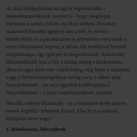
Az őszi bőrápolásban az egyik legfontosabb –
mesterkozmetikusok szerint is – hogy megóvjuk
bőrünket a szeles, hűvös, nyirkos időben. Ilyenkor
szakszerű kezelést igényel már a bőr, és mivel a
hőmérséklet és a páratartalom is jelentősen visszaesik a
nyári időjáráshoz képest, a hűvös idő beálltával bőrünk
tulajdonságai, így igényei is megváltoznak. Szárazabb,
dehidratáltabb lesz a bőr a hideg-meleg váltakozására
(hiszen ugye kinn már csípős hideg, míg benn a lakásban
vagy a fűtött helyiségekben meleg van), s ehhez még
hozzájöhetnek – ha nem ügyeltél kellőképpen a
fényvédelemre - a nyári napkárosodások nyomai…
Nézzük, milyen feladataid – és a feladatok terén milyen
remek segítőd - lehetnek ősszel, a ha Te is a tudatos
bőrápolás híve vagy?
1. Hámlasztás, bőrradírok