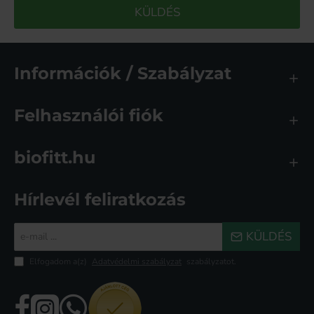
KÜLDÉS
Információk / Szabályzat
Felhasználói fiók
biofitt.hu
Hírlevél feliratkozás
e-
KÜLDÉS
mail
...
Elfogadom a(z)
Adatvédelmi szabályzat
szabályzatot.