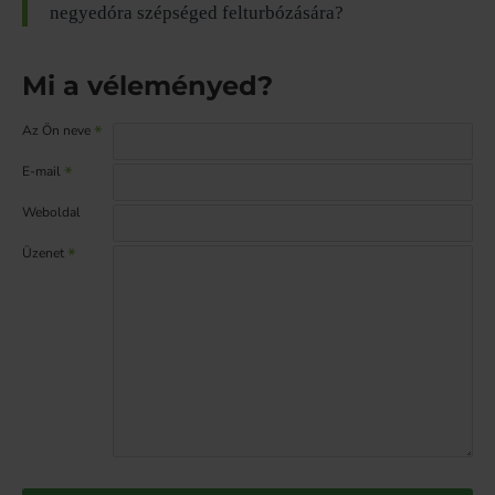
negyedóra szépséged felturbózására?
Mi a véleményed?
Az Ön neve
E-mail
Weboldal
Üzenet