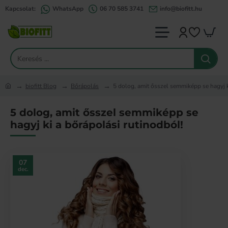
Kapcsolat:
WhatsApp
06 70 585 3741
info@biofitt.hu
Keresés
...
biofitt Blog
Bőrápolás
5 dolog, amit ősszel semmiképp se hagyj k
home
5 dolog, amit ősszel semmiképp se
hagyj ki a bőrápolási rutinodból!
07
dec.