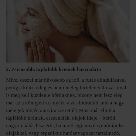
2. Zsírosabb, táplálóbb krémek használata
Mivel ősszel már hűvösebb az idő, a fűtés elindulásával
pedig a kinti hideg és benti meleg hirtelen változásaival
is meg kell küzdenie bőrünknek, bizony nem lesz elég
már az a könnyed kis nyári, vizes hidratáló, ami a nagy
melegek idején annyira szerettél! Most már eljött a
táplálóbb krémek, esszenciák, olajok ideje – bőröd
nagyon hálás lesz érte, ha minőségi, növényi bőrápoló
olajakkal, vagy organikus hatóanyagokat tartalmazó,