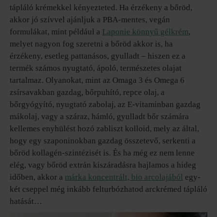
tápláló krémekkel kényezteted. Ha érzékeny a bőröd,
akkor jó szívvel ajánljuk a PBA-mentes, vegán
formulákat, mint például a
Laponie könnyű gélkrém
,
melyet nagyon fog szeretni a bőröd akkor is, ha
érzékeny, esetleg pattanásos, gyulladt – hiszen ez a
termék számos nyugtató, ápoló, természetes olajat
tartalmaz. Olyanokat, mint az Omaga 3 és Omega 6
zsírsavakban gazdag, bőrpuhító, repce olaj, a
bőrgyógyító, nyugtató zabolaj, az E-vitaminban gazdag
mákolaj, vagy a száraz, hámló, gyulladt bőr számára
kellemes enyhülést hozó zabliszt kolloid, mely az által,
hogy egy szaponinokban gazdag összetevő, serkenti a
bőröd kollagén-szintézisét is. És ha még ez nem lenne
elég, vagy bőröd extrán kiszáradásra hajlamos a hideg
időben, akkor a
márka koncentrált, bio arcolajából
egy-
két cseppel még inkább felturbózhatod arckrémed tápláló
hatását…