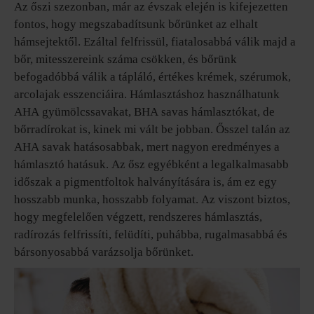
Az őszi szezonban, már az évszak elején is kifejezetten
fontos, hogy megszabadítsunk bőrünket az elhalt
hámsejtektől. Ezáltal felfrissül, fiatalosabbá válik majd a
bőr, mitesszereink száma csökken, és bőrünk
befogadóbbá válik a tápláló, értékes krémek, szérumok,
arcolajak esszenciáira. Hámlasztáshoz használhatunk
AHA gyümölcssavakat, BHA savas hámlasztókat, de
bőrradírokat is, kinek mi vált be jobban. Ősszel talán az
AHA savak hatásosabbak, mert nagyon eredményes a
hámlasztó hatásuk. Az ősz egyébként a legalkalmasabb
időszak a pigmentfoltok halványítására is, ám ez egy
hosszabb munka, hosszabb folyamat. Az viszont biztos,
hogy megfelelően végzett, rendszeres hámlasztás,
radírozás felfrissíti, felüdíti, puhábba, rugalmasabbá és
bársonyosabbá varázsolja bőrünket.