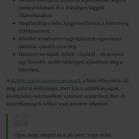
szennyeződések és a felesleges faggyú
eltávolításában
Megfiatalítja a bőrt, kiegyensúlyozza a bőrszöveg
vízháztartását
Bőrödet természetes ragyogással és egyenletes
tónussal ajándékozza meg.
Hatékonyan táplál, feltölt, vitalizál – és azonnal
egy frissebb, szebb bőrképpel ajándékoz meg a
tükörben.
A
BARR multivitaminos arcmaszk
a fenti előnyökön túl
még azért is különleges, mert káros adalékanyagok,
ásványiolaj-származékok valamint szintetikus illat- és
színezőanyagok nélkül teszi mindezt lehetővé.
Ugye, hogy megéri az a pár perc, vagy extra