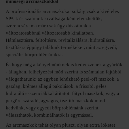
minőségi arcmaszkokkal
A professzionális arcmaszkokat sokáig csak a kivételes
SPA-k és szalonok kiváltságaiként élvezhettük,
szerencsére ma már csak úgy dúskálunk a
változatosabbnál változatosabb kínálatban.
Hámlasztásra, feltöltésre, revitalizálásra, hidratálásra,
tisztításra éppúgy találunk termékeket, mint az egyedi,
speciális bőrproblémáinkra.
És hogy még a kényelmünknek is kedvezzenek a gyártók
- állagban, felhelyezési mód szerint is számtalan fajtából
válogathatunk: az egyben lehúzható peel-off mszkok, a
gazdag, krémes állagú pakolások, a frissítő, géles
hidratáló esszenciákkal átitatott fátyol maszkok, vagy a
pergőre száradó, agyagos, tisztító maszkok mind
kedvünk, vagy egyedi bőrproblémánk szerint
választhatók, kombinálhatók is egymással.
Az arcmaszkok tehát olyan pluszt, olyan extra löketet