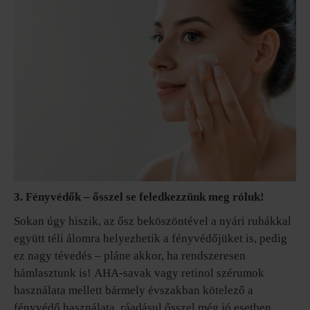
3. Fényvédők – ősszel se feledkezzünk meg róluk!
Sokan úgy hiszik, az ősz beköszöntével a nyári ruhákkal
együtt téli álomra helyezhetik a fényvédőjüket is, pedig
ez nagy tévedés – pláne akkor, ha rendszeresen
hámlasztunk is! AHA-savak vagy retinol szérumok
használata mellett bármely évszakban kötelező a
fényvédő használata, ráadásul ősszel még jó esetben