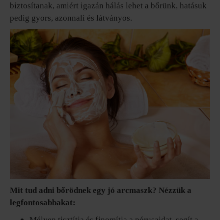
biztosítanak, amiért igazán hálás lehet a bőrünk, hatásuk
pedig gyors, azonnali és látványos.
Mit tud adni bőrödnek egy jó arcmaszk? Nézzük a
legfontosabbakat:
Mélyen tisztítja és finomítja a pórusaidat, segít a