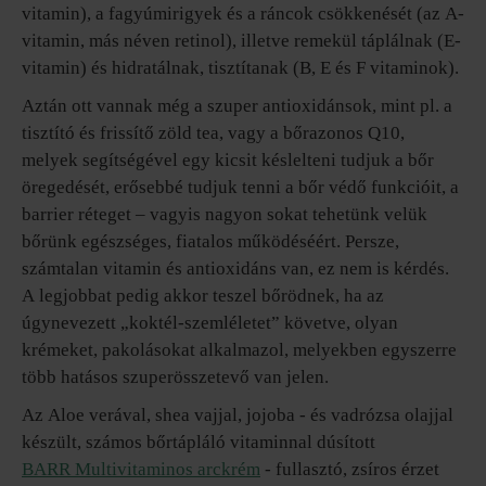
vitamin), a fagyúmirigyek és a ráncok csökkenését (az A-
vitamin, más néven retinol), illetve remekül táplálnak (E-
vitamin) és hidratálnak, tisztítanak (B, E és F vitaminok).
Aztán ott vannak még a szuper antioxidánsok, mint pl. a
tisztító és frissítő zöld tea, vagy a bőrazonos Q10,
melyek segítségével egy kicsit késlelteni tudjuk a bőr
öregedését, erősebbé tudjuk tenni a bőr védő funkcióit, a
barrier réteget – vagyis nagyon sokat tehetünk velük
bőrünk egészséges, fiatalos működéséért. Persze,
számtalan vitamin és antioxidáns van, ez nem is kérdés.
A legjobbat pedig akkor teszel bőrödnek, ha az
úgynevezett „koktél-szemléletet” követve, olyan
krémeket, pakolásokat alkalmazol, melyekben egyszerre
több hatásos szuperösszetevő van jelen.
Az Aloe verával, shea vajjal, jojoba - és vadrózsa olajjal
készült, számos bőrtápláló vitaminnal dúsított
BARR Multivitaminos arckrém
- fullasztó, zsíros érzet