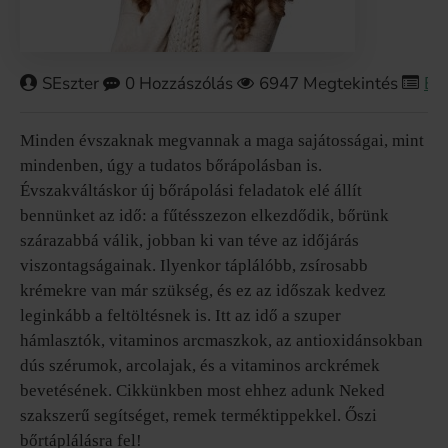
SEszter
0 Hozzászólás
6947 Megtekintés
Bő
Minden évszaknak megvannak a maga sajátosságai, mint
mindenben, úgy a tudatos bőrápolásban is.
Évszakváltáskor új bőrápolási feladatok elé állít
bennünket az idő: a fűtésszezon elkezdődik, bőrünk
szárazabbá válik, jobban ki van téve az időjárás
viszontagságainak. Ilyenkor táplálóbb, zsírosabb
krémekre van már szükség, és ez az időszak kedvez
leginkább a feltöltésnek is. Itt az idő a szuper
hámlasztók, vitaminos arcmaszkok, az antioxidánsokban
dús szérumok, arcolajak, és a vitaminos arckrémek
bevetésének. Cikkünkben most ehhez adunk Neked
szakszerű segítséget, remek terméktippekkel. Őszi
bőrtáplálásra fel!