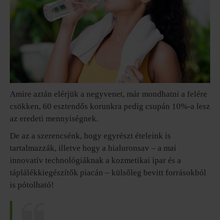
Amire aztán elérjük a negyvenet, már mondhatni a felére
csökken, 60 esztendős korunkra pedig csupán 10%-a lesz
az eredeti mennyiségnek.
De az a szerencsénk, hogy egyrészt ételeink is
tartalmazzák, illetve hogy a hialuronsav – a mai
innovatív technológiáknak a kozmetikai ipar és a
táplálékkiegészítők piacán – külsőleg bevitt forrásokból
is pótolható!