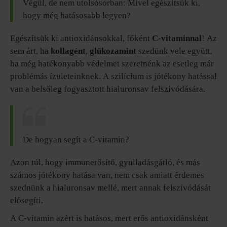
Végül, de nem utolsósorban: Mivel egészítsük ki,
hogy még hatásosabb legyen?
Egészítsük ki antioxidánsokkal, főként
C-vitaminnal
! Az
sem árt, ha
kollagént
,
glükozamint
szedünk vele együtt,
ha még hatékonyabb védelmet szeretnénk az esetleg már
problémás ízületeinknek. A szilícium is jótékony hatással
van a belsőleg fogyasztott hialuronsav felszívódására.
De hogyan segít a C-vitamin?
Azon túl, hogy immunerősítő, gyulladásgátló, és más
számos jótékony hatása van, nem csak amiatt érdemes
szednünk a hialuronsav mellé, mert annak felszívódását
elősegíti.
A C-vitamin azért is hatásos, mert erős antioxidánsként