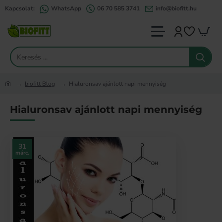
Kapcsolat:
WhatsApp
06 70 585 3741
info@biofitt.hu
Keresés
...
biofitt Blog
Hialuronsav ajánlott napi mennyiség
home
Hialuronsav ajánlott napi mennyiség
31
márc.