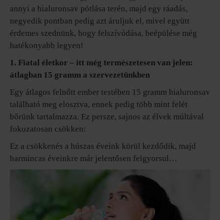
annyi a hialuronsav pótlása terén, majd egy ráadás,
negyedik pontban pedig azt áruljuk el, mivel együtt
érdemes szednünk, hogy felszívódása, beépülése még
hatékonyabb legyen!
1. Fiatal életkor – itt még természetesen van jelen:
átlagban 15 gramm a szervezetünkben
Egy átlagos felnőtt ember testében 15 gramm hialuronsav
található meg elosztva, ennek pedig több mint felét
bőrünk tartalmazza. Ez persze, sajnos az élvek múltával
fokozatosan csökken:
Ez a csökkenés a húszas éveink körül kezdődik, majd
harmincas éveinkre már jelentősen felgyorsul…