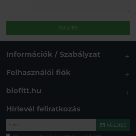
KÜLDÉS
Információk / Szabályzat
Felhasználói fiók
biofitt.hu
Hírlevél feliratkozás
e-
KÜLDÉS
mail
...
Elfogadom a(z)
Adatvédelmi szabályzat
szabályzatot.