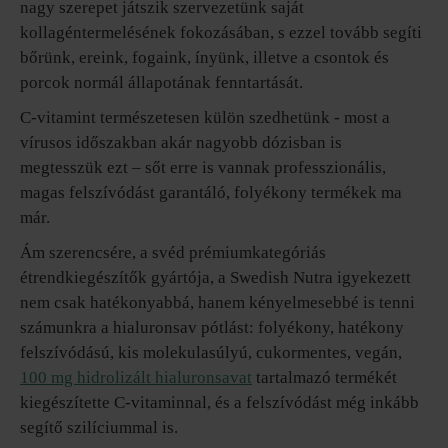
nagy szerepet játszik szervezetünk saját
kollagéntermelésének fokozásában, s ezzel tovább segíti
bőrünk, ereink, fogaink, ínyünk, illetve a csontok és
porcok normál állapotának fenntartását.
C-vitamint természetesen külön szedhetünk - most a
vírusos időszakban akár nagyobb dózisban is
megtesszük ezt – sőt erre is vannak professzionális,
magas felszívódást garantáló, folyékony termékek ma
már.
Ám szerencsére, a svéd prémiumkategóriás
étrendkiegészítők gyártója, a Swedish Nutra igyekezett
nem csak hatékonyabbá, hanem kényelmesebbé is tenni
számunkra a hialuronsav pótlást: folyékony, hatékony
felszívódású, kis molekulasúlyú, cukormentes, vegán,
100 mg hidrolizált hialuronsavat
tartalmazó termékét
kiegészítette C-vitaminnal, és a felszívódást még inkább
segítő szilíciummal is.