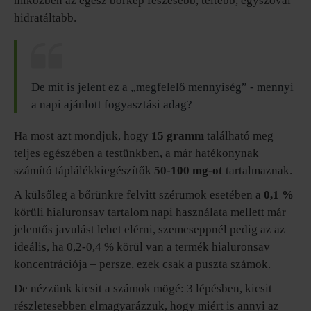
miközben az egész bőrkép feszesebb, teltebb, egyszóval
hidratáltabb.
De mit is jelent ez a „megfelelő mennyiség” - mennyi
a napi ajánlott fogyasztási adag?
Ha most azt mondjuk, hogy
15 gramm
található meg
teljes egészében a testünkben, a már hatékonynak
számító táplálékkiegészítők
50-100 mg-ot
tartalmaznak.
A külsőleg a bőrünkre felvitt szérumok esetében a
0,1 %
körüli hialuronsav tartalom napi használata mellett már
jelentős javulást lehet elérni, szemcseppnél pedig az az
ideális, ha 0,2-0,4 % körül van a termék hialuronsav
koncentrációja – persze, ezek csak a puszta számok.
De nézzünk kicsit a számok mögé: 3 lépésben, kicsit
részletesebben elmagyarázzuk, hogy miért is annyi az