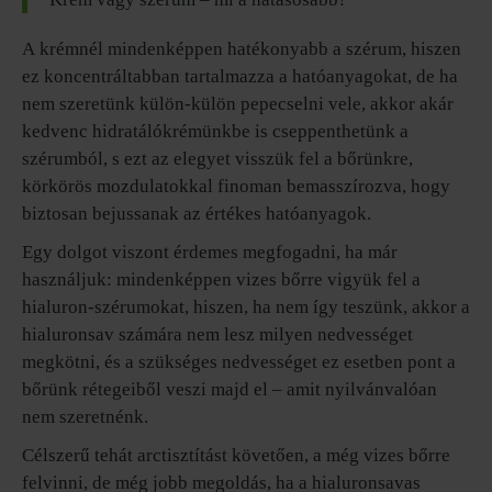
A krémnél mindenképpen hatékonyabb a szérum, hiszen
ez koncentráltabban tartalmazza a hatóanyagokat, de ha
nem szeretünk külön-külön pepecselni vele, akkor akár
kedvenc hidratálókrémünkbe is cseppenthetünk a
szérumból, s ezt az elegyet visszük fel a bőrünkre,
körkörös mozdulatokkal finoman bemasszírozva, hogy
biztosan bejussanak az értékes hatóanyagok.
Egy dolgot viszont érdemes megfogadni, ha már
használjuk: mindenképpen vizes bőrre vigyük fel a
hialuron-szérumokat, hiszen, ha nem így teszünk, akkor a
hialuronsav számára nem lesz milyen nedvességet
megkötni, és a szükséges nedvességet ez esetben pont a
bőrünk rétegeiből veszi majd el – amit nyilvánvalóan
nem szeretnénk.
Célszerű tehát arctisztítást követően, a még vizes bőrre
felvinni, de még jobb megoldás, ha a hialuronsavas