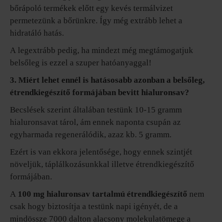
bőrápoló termékek előtt egy kevés termálvizet
permetezünk a bőrünkre. Így még extrább lehet a
hidratáló hatás.
A legextrább pedig, ha mindezt még megtámogatjuk
belsőleg is ezzel a szuper hatóanyaggal!
3. Miért lehet ennél is hatásosabb azonban a belsőleg,
étrendkiegészítő formájában bevitt hialuronsav?
Becslések szerint általában testünk 10-15 gramm
hialuronsavat tárol, ám ennek naponta csupán az
egyharmada regenerálódik, azaz kb. 5 gramm.
Ezért is van ekkora jelentősége, hogy ennek szintjét
növeljük, táplálkozásunkkal illetve étrendkiegészítő
formájában.
A
100 mg hialuronsav tartalmú étrendkiegészítő
nem
csak hogy biztosítja a testünk napi igényét, de a
mindössze 7000 dalton alacsony molekulatömege a