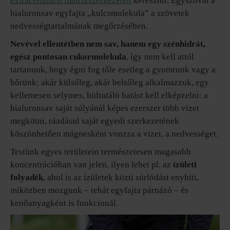
extracelluláris mátrixszerkezeten
keresztül. Egyszóval a
hialuronsav egyfajta „kulcsmolekula” a szövetek
nedvességtartalmának megőrzésében.
Nevével ellentétben nem sav, hanem egy szénhidrát,
egész pontosan cukormolekula
, így nem kell attól
tartanunk, hogy égni fog tőle esetleg a gyomrunk vagy a
bőrünk: akár külsőleg, akár belsőleg alkalmazzuk, egy
kellemesen selymes, hidratáló hatást kell elképzelni: a
hialuronsav saját súlyánál képes ezerszer több vizet
megkötni, ráadásul saját egyedi szerkezetének
köszönhetően mágnesként vonzza a vizet, a nedvességet.
Testünk egyes területein természetesen magasabb
koncentrációban van jelen, ilyen lehet pl. az
ízületi
folyadék
, ahol is az ízületek közti súrlódást enyhíti,
miközben mozgunk – tehát egyfajta párnázó – és
kenőanyagként is funkcionál.