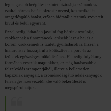
legmagasabb beépülési szintet biztosítja számunkra,
ezáltal hármas hatást biztosít: orvosi, kozmetikai és
öregedésgátló hatást, erősen hidratálja testünk szöveteit
kívül és belül egyaránt.
Ezzel pedig láthatóan javulni fog bőrünk textúrája,
csökkennek a finomráncok, erősebb lesz a haj és a
köröm, csökkennek íz ízületi gyulladások is, hiszen a
hialuronsav hozzájárul a kötőszövet, a porc és az
ízületek egészséges működéséhez. Ha pedig folyékony
formában vesszük magunkhoz, ez még hatásosabb a
felszívódás szempontjából, illetve a kellemetlen
kapszulák anyagait, a csomósodásgátló adalékanyagok
felesleges, szervezetünkbe való bekerülését is
megspórolhatjuk.