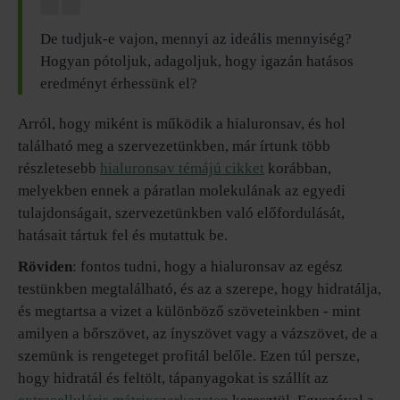
De tudjuk-e vajon, mennyi az ideális mennyiség?
Hogyan pótoljuk, adagoljuk, hogy igazán hatásos
eredményt érhessünk el?
Arról, hogy miként is működik a hialuronsav, és hol
található meg a szervezetünkben, már írtunk több
részletesebb
hialuronsav témájú cikket
korábban,
melyekben ennek a páratlan molekulának az egyedi
tulajdonságait, szervezetünkben való előfordulását,
hatásait tártuk fel és mutattuk be.
Röviden
: fontos tudni, hogy a hialuronsav az egész
testünkben megtalálható, és az a szerepe, hogy hidratálja,
és megtartsa a vizet a különböző szöveteinkben - mint
amilyen a bőrszövet, az ínyszövet vagy a vázszövet, de a
szemünk is rengeteget profitál belőle. Ezen túl persze,
hogy hidratál és feltölt, tápanyagokat is szállít az