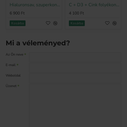
Hialuronsav, szuperkoncentrált folyadék 100 mg/adag, 500 ml
C + D3 + Cink folyékony vitamin koncentrátum, 500 ml
Bestseller
6 900 Ft
4 100 Ft
Kosárba
Kosárba
Mi a véleményed?
Az Ön neve
E-mail
Weboldal
Üzenet