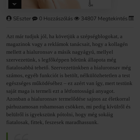
SEszter
0 Hozzászólás
34807 Megtekintés
H
Azt már tudjuk jól, ha követjük a szépségblogokat, a
magazinok vagy a reklámok tanácsait, hogy a kollagén
mellett a hialuronsav a másik nagyágyú, mellyel
szervezetünk, s legfőképpen bőrünk állapota még
fiatalosabbá tehető. Szervezetünkben a hialuronsav még
számos, egyéb funkciót is betölt, nélkülözhetetlen a test
egészséges működéséhez – ez azért van így, mert testünk
saját maga is termeli ezt a létfontosságú anyagot.
Azonban a hialuronsav termelődése sajnos az életkorral
párhuzamosan rohamosan csökken, mi pedig kívülről és
belülről is igyekszünk pótolni, hogy még sokáig
fiatalosak, fittek, feszesek maradhassunk.