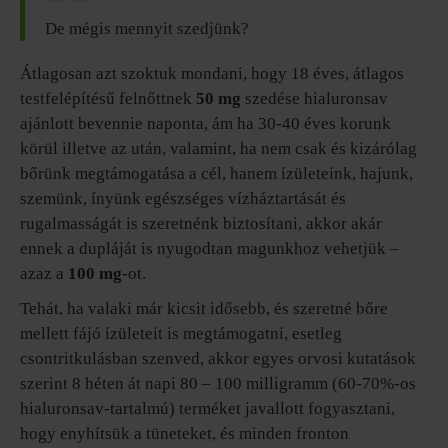
De mégis mennyit szedjünk?
Átlagosan azt szoktuk mondani, hogy 18 éves, átlagos
testfelépítésű felnőttnek
50 mg
szedése hialuronsav
ajánlott bevennie naponta, ám ha 30-40 éves korunk
körül illetve az után, valamint, ha nem csak és kizárólag
bőrünk megtámogatása a cél, hanem ízületeink, hajunk,
szemünk, ínyünk egészséges vízháztartását és
rugalmasságát is szeretnénk biztosítani, akkor akár
ennek a dupláját is nyugodtan magunkhoz vehetjük –
azaz a
100 mg
-ot.
Tehát, ha valaki már kicsit idősebb, és szeretné bőre
mellett fájó ízületeit is megtámogatni, esetleg
csontritkulásban szenved, akkor egyes orvosi kutatások
szerint 8 héten át napi 80 – 100 milligramm (60-70%-os
hialuronsav-tartalmú) terméket javallott fogyasztani,
hogy enyhítsük a tüneteket, és minden fronton