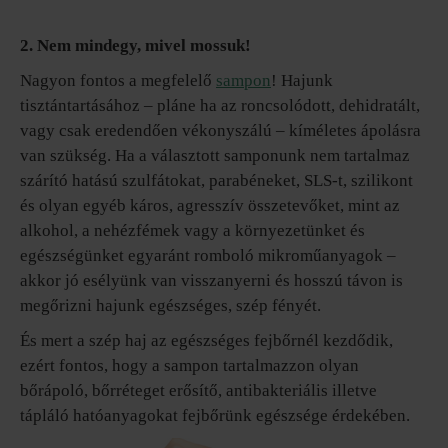
2. Nem mindegy, mivel mossuk!
Nagyon fontos a megfelelő
sampon
! Hajunk
tisztántartásához – pláne ha az roncsolódott, dehidratált,
vagy csak eredendően vékonyszálú – kíméletes ápolásra
van szükség. Ha a választott samponunk nem tartalmaz
szárító hatású szulfátokat, parabéneket, SLS-t, szilikont
és olyan egyéb káros, agresszív összetevőket, mint az
alkohol, a nehézfémek vagy a környezetünket és
egészségünket egyaránt romboló mikroműanyagok –
akkor jó esélyünk van visszanyerni és hosszú távon is
megőrizni hajunk egészséges, szép fényét.
És mert a szép haj az egészséges fejbőrnél kezdődik,
ezért fontos, hogy a sampon tartalmazzon olyan
bőrápoló, bőrréteget erősítő, antibakteriális illetve
tápláló hatóanyagokat fejbőrünk egészsége érdekében.