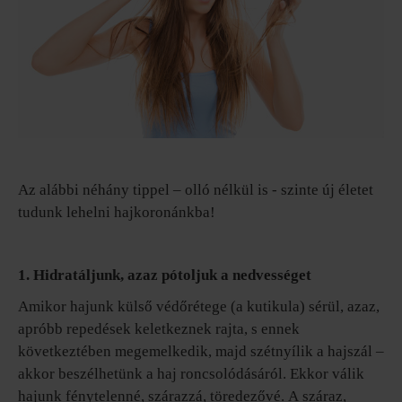
Az alábbi néhány tippel – olló nélkül is - szinte új életet
tudunk lehelni hajkoronánkba!
1. Hidratáljunk, azaz pótoljuk a nedvességet
Amikor hajunk külső védőrétege (a kutikula) sérül, azaz,
apróbb repedések keletkeznek rajta, s ennek
következtében megemelkedik, majd szétnyílik a hajszál –
akkor beszélhetünk a haj roncsolódásáról. Ekkor válik
hajunk fénytelenné, szárazzá, töredezővé. A száraz,