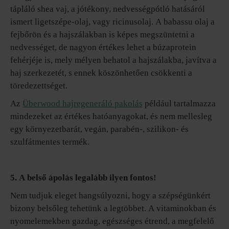
tápláló shea vaj, a jótékony, nedvességpótló hatásáról
ismert ligetszépe-olaj, vagy ricinusolaj. A babassu olaj a
fejbőrön és a hajszálakban is képes megszüntetni a
nedvességet, de nagyon értékes lehet a búzaprotein
fehérjéje is, mely mélyen behatol a hajszálakba, javítva a
haj szerkezetét, s ennek köszönhetően csökkenti a
töredezettséget.
Az
Überwood hajregeneráló pakolás
például tartalmazza
mindezeket az értékes hatóanyagokat, és nem mellesleg
egy környezetbarát, vegán, parabén-, szilikon- és
szulfátmentes termék.
5. A belső ápolás legalább ilyen fontos!
Nem tudjuk eleget hangsúlyozni, hogy a szépségünkért
bizony belsőleg tehetünk a legtöbbet. A vitaminokban és
nyomelemekben gazdag, egészséges étrend, a megfelelő