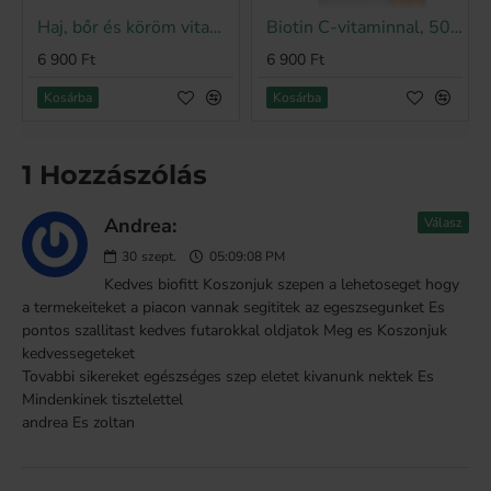
Haj, bőr és köröm vitamin, 500 ml
Biotin C-vitaminnal, 500 ml
6 900 Ft
6 900 Ft
Kosárba
Kosárba
1 Hozzászólás
Andrea:
Válasz
30
szept.
05:09:08 PM
Kedves biofitt Koszonjuk szepen a lehetoseget hogy
a termekeiteket a piacon vannak segititek az egeszsegunket Es
pontos szallitast kedves futarokkal oldjatok Meg es Koszonjuk
kedvessegeteket
Tovabbi sikereket egészséges szep eletet kivanunk nektek Es
Mindenkinek tisztelettel
andrea Es zoltan