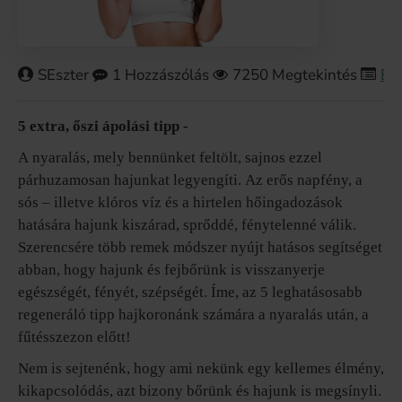
SEszter
1 Hozzászólás
7250 Megtekintés
Bő
5 extra, őszi ápolási tipp -
A nyaralás, mely bennünket feltölt, sajnos ezzel
párhuzamosan hajunkat legyengíti. Az erős napfény, a
sós – illetve klóros víz és a hirtelen hőingadozások
hatására hajunk kiszárad, sprőddé, fénytelenné válik.
Szerencsére több remek módszer nyújt hatásos segítséget
abban, hogy hajunk és fejbőrünk is visszanyerje
egészségét, fényét, szépségét. Íme, az 5 leghatásosabb
regeneráló tipp hajkoronánk számára a nyaralás után, a
fűtésszezon előtt!
Nem is sejtenénk, hogy ami nekünk egy kellemes élmény,
kikapcsolódás, azt bizony bőrünk és hajunk is megsínyli.