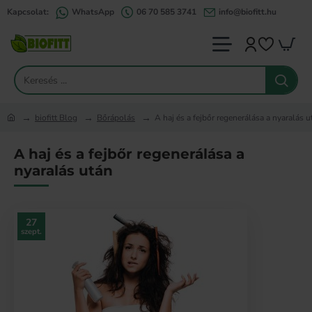
Kapcsolat:
WhatsApp
06 70 585 3741
info@biofitt.hu
Keresés
...
biofitt Blog
Bőrápolás
A haj és a fejbőr regenerálása a nyaralás u
home
A haj és a fejbőr regenerálása a
nyaralás után
27
szept.