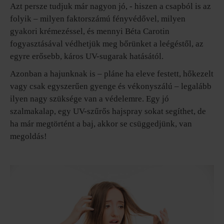
Azt persze tudjuk már nagyon jó, - hiszen a csapból is az
folyik – milyen faktorszámú fényvédővel, milyen
gyakori krémezéssel, és mennyi Béta Carotin
fogyasztásával védhetjük meg bőrünket a leégéstől, az
egyre erősebb, káros UV-sugarak hatásától.
Azonban a hajunknak is – pláne ha eleve festett, hőkezelt
vagy csak egyszerűen gyenge és vékonyszálú – legalább
ilyen nagy szüksége van a védelemre. Egy jó
szalmakalap, egy UV-szűrős hajspray sokat segíthet, de
ha már megtörtént a baj, akkor se csüggedjünk, van
megoldás!