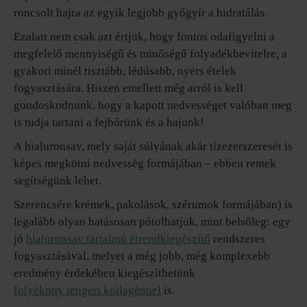
roncsolt hajra az egyik legjobb gyógyír a hidratálás.
Ezalatt nem csak azt értjük, hogy fontos odafigyelni a
megfelelő mennyiségű és minőségű folyadékbevitelre, a
gyakori minél tisztább, lédúsabb, nyers ételek
fogyasztására. Hiszen emellett még arról is kell
gondoskodnunk, hogy a kapott nedvességet valóban meg
is tudja tartani a fejbőrünk és a hajunk!
A hialuronsav, mely saját súlyának akár tízezerszeresét is
képes megkötni nedvesség formájában – ebben remek
segítségünk lehet.
Szerencsére krémek, pakolások, szérumok formájában) is
legalább olyan hatásosan pótolhatjuk, mint belsőleg: egy
jó
hialuronsav tartalmú étrendkiegészítő
rendszeres
fogyasztásával, melyet a még jobb, még komplexebb
eredmény érdekében kiegészíthetünk
folyékony tengeri kollagénnel
is.