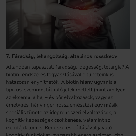
7. Fáradság, lehangoltság, általános rosszkedv
Állandóan tapasztalt fáradság, idegesség, letargia? A
biotin rendszeres fogyasztásával e tüneteink is
hatásosan enyhíthetők! A biotin hiány ugyanis a
tipikus, szemmel látható jelek mellett (mint amilyen
az ekcéma, a haj – és bőr elváltozások, vagy az
émelygés, hányinger, rossz emésztés) egy másik
speciális tünete az idegrendszeri elváltozások, a
kognitív képességek csökkenése, valamint az
izomfájdalom is. Rendszeres pótlásával javuló
kognitív funkciókat, magasabb energiaszintet, jobb