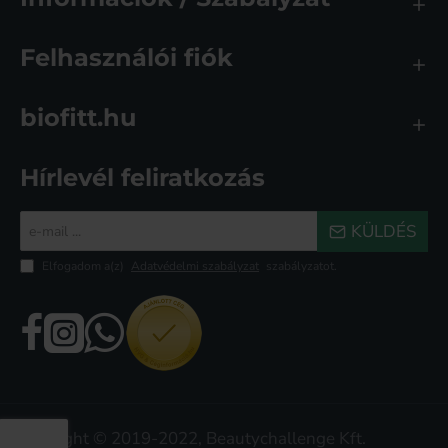
Felhasználói fiók
biofitt.hu
Hírlevél feliratkozás
e-
KÜLDÉS
mail
...
Elfogadom a(z)
Adatvédelmi szabályzat
szabályzatot.
Copyright © 2019-2022, Beautychallenge Kft.