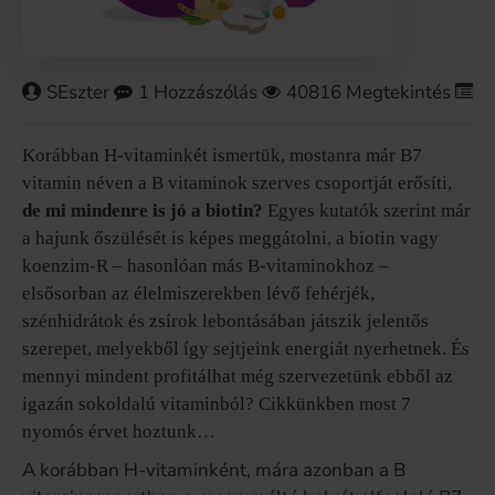
SEszter
1 Hozzászólás
40816 Megtekintés
M
Korábban H-vitaminkét ismertük, mostanra már B7
vitamin néven a B vitaminok szerves csoportját erősíti,
de mi mindenre is jó a biotin?
Egyes kutatók szerint már
a hajunk őszülését is képes meggátolni, a biotin vagy
koenzim-R – hasonlóan más B-vitaminokhoz –
elsősorban az élelmiszerekben lévő fehérjék,
szénhidrátok és zsírok lebontásában játszik jelentős
szerepet, melyekből így sejtjeink energiát nyerhetnek. És
mennyi mindent profitálhat még szervezetünk ebből az
igazán sokoldalú vitaminból? Cikkünkben most 7
nyomós érvet hoztunk…
A korábban H-vitaminként, mára azonban a B