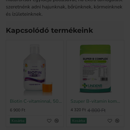
szeretnénk adni hajunknak, bőrünknek, körmeinknek
és ízületeinknek.
Kapcsolódó termékeink
Biotin C-vitaminnal, 500 ml
Szuper B-vitamin komplex (90 tabletta)
-10%
4 320 Ft
4 800 Ft
6 900 Ft
Kosárba
Kosárba