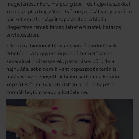
megjelenésünkért. Ha pedig bőr – és hajpanaszokkal
küzdesz, pl. a hajszálak elvékonyodását vagy a száraz
bőr kellemetlenségeit tapasztalod, a biotin
kiegészítés remek társad lehet e tünetek hatásos
enyhítésében.
Sőt: extra biotinnal ténylegesen jó eredmények
érhetők el a faggyúmirigyek túltermelésének
zavarainál, (mitesszerek, pattanásos bőr), de a
hajhullás, sőt a nem kívánt kopaszodás terén is
hatásosnak bizonyult. A biotin serkenti a keratin
képződését, mely köztudottan a bőr, a haj és a
körmök legfontosabb alkotóeleme.