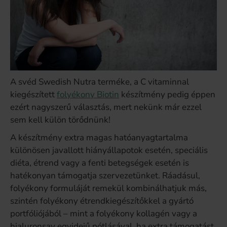
A svéd Swedish Nutra terméke, a C vitaminnal
kiegészített
folyékony Biotin
készítmény pedig éppen
ezért nagyszerű választás, mert nekünk már ezzel
sem kell külön törődnünk!
A készítmény extra magas hatóanyagtartalma
különösen javallott hiányállapotok esetén, speciális
diéta, étrend vagy a fenti betegségek esetén is
hatékonyan támogatja szervezetünket. Ráadásul,
folyékony formuláját remekül kombinálhatjuk más,
szintén folyékony étrendkiegészítőkkel a gyártó
portfóliójából – mint a folyékony kollagén vagy a
hialuronsav egyidejű pótlásával, ha extra támogatást