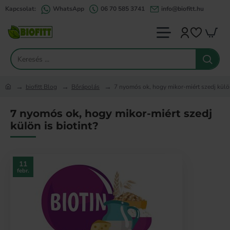
Kapcsolat:
WhatsApp
06 70 585 3741
info@biofitt.hu
Keresés
...
biofitt Blog
Bőrápolás
7 nyomós ok, hogy mikor-miért szedj külön
home
7 nyomós ok, hogy mikor-miért szedj
külön is biotint?
11
febr.