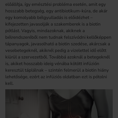
előállítja, így emésztési probléma esetén, amit egy
hosszabb betegség, egy antibiotikum-kúra, de akár
egy komolyabb bélgyulladás is előidézhet –
kifejezetten javasolják a szakemberek is a biotin
pótlást. Vagyis, mindazoknak, akiknek a
bélrendszeréből nem tudnak felszívódni kellőképpen
tápanyagok, javasolható a biotin szedése, akárcsak a
vesebetegeknél, akiknél pedig a vizelettel idő előtt
kiürül a szervezetből. Továbbá azoknál a betegeknél
is, akiket hosszabb ideig vénába kötött infúzión
keresztül táplálnak – szintén felmerül a biotin hiány
lehetősége, ezért az infúziós oldatban ezt is pótolni
kell.