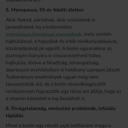
5. Menopauza, 55 év feletti életkor
Akár Neked, párodnak, akár szüleidnek is
javasolhatod, ha a kellemetlen
menopauza tüneteivel szenvednek
, mely szintén
hajhullással, a hajszálak és a bőr elvékonyodásával,
kiszáradásával jár együtt. A biotin ugyanakkor az
ösztrogén hiányára is visszavezethető foltos
hajhullás, illetve a fáradtság, lehangoltság,
depresszió enyhítésében is hatékony szerepet játszik.
Tudományos eredmények ugyan még nem
támasztották alá, de a biotin étrendkiegészítőt
rendszeresen fogyasztók egy része azt állítja, hogy ez
a vitamin késlelteti a haj őszülését is.
6. Étvágytalanság, emésztési problémák, infúziós
táplálás
Mivel a biotin egy részét saját bélflóránk maga is