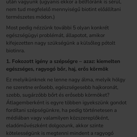
után vagyunk (ugyanis ekkor a bélflóránk is sérül,
nem tud megfelelő mennyiségű biotint előállítani
természetes módon.)
Most pedig nézzünk további 5 olyan konkrét
egészségügyi problémát, állapotot, amikor
kifejezetten nagy szükségünk a külsőleg pótolt
biotinra.
1. Fokozott igény a szépségre – azaz: kiemelten
egészséges, ragyogó bőr, haj, erős körmök
Ez melyikünknek ne lenne nagy álma, melyik hölgy
ne szeretne erősebb, egészségesebb hajkoronát,
szebb, sugárzóbb bőrt és erősebb körmöket?
Átlagemberként is egyre többen igyekszünk gondot
fordítani szépségünkre, ha pedig történetesen a
médiában vagy valamilyen közszereplőként,
eladóművészként dolgozunk, akkor szinte
kötelességünk is megtenni mindent a ragyogó