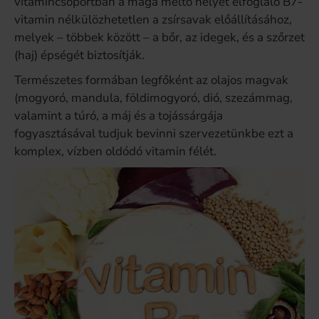
vitamincsoportban a maga méltó helyét elfoglaló B7-
vitamin nélkülözhetetlen a zsírsavak előállításához,
melyek – többek között – a bőr, az idegek, és a szőrzet
(haj) épségét biztosítják.
Természetes formában legfőként az olajos magvak
(mogyoró, mandula, földimogyoró, dió, szezámmag,
valamint a túró, a máj és a tojássárgája
fogyasztásával tudjuk bevinni szervezetünkbe ezt a
komplex, vízben oldódó vitamin félét.