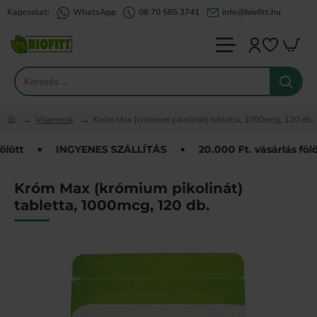
Kapcsolat:
WhatsApp
06 70 585 3741
info@biofitt.hu
Keresés
...
Vitaminok
Króm Max (krómium pikolinát) tabletta, 1000mcg, 120 db.
home
ött
INGYENES SZÁLLÍTÁS
20.000 Ft. vásárlás fölött
Króm Max (krómium pikolinát)
tabletta, 1000mcg, 120 db.