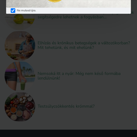
inzulintermelést, kedvező hatással van a koleszterinre, hatékonyan vesz
Ne mutasd újra.
Diétázol? Íme, 10 vitamin és ásványi anyag, melyek
részt a zsírok és szénhidrátok metabolizmusában, segít szabályozni az
segítségedre lehetnek a fogyásban…
étvágyat és még a fáradsággal is küzd velünk együtt. Egyszóval, mind
az edzés, a diéta, a fogyás terén remek motivátor, de általános
egészségünk szempontjából is remek társunk lesz az életmódváltásban.
Elhízás és krónikus betegségek a változókorban?
A króm alapvető ásványi anyag
, ami azt jelenti, hogy a szervezetnek
Mit tehetünk, és mit ehetünk?
kis mennyiségben szüksége van rá. A tápanyag megfelelő étrenddel is
bevihető, de a legújabb tanulmányok kimutatták, hogy sokan nem
visznek be elegendő mennyiséget szervezetükbe.
Nemsoká itt a nyár: Még nem késő formába
A króm megtalálható a tojásban, a húsban és a teljes kiőrlésű
lendülnünk!
gabonákban, így a vegetáriánusoknak és a vegánoknak különösen fontos
a króm pótlása. A táplálékkal bevitt nyomelem felszívódása azonban
rendkívül csekély, csupán 0,4 - 2,8 százalék (forrás: Webbeteg). Ennek
oka a nyomelem vízoldékonysága, valamint más egyéb kémiai anyagok
és tápanyagok jelenléte, melyek csökkentik a nyomelem felszívódását a
Testsúlycsökkentés krómmal?
szervezetbe.
A króm biológiai hasznosulása függ annak ionos, illetve szerves/vagy
szervetlen formájától. A szerves vegyületeiből ugyanis sokkal jobban
felszívódik, mint szervetlen sóiból. Kiemelkedő felszívódással