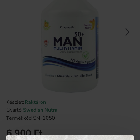
Készlet:
Raktáron
Gyártó:
Swedish Nutra
SN-1050
Termékkód:
6 900 Ft