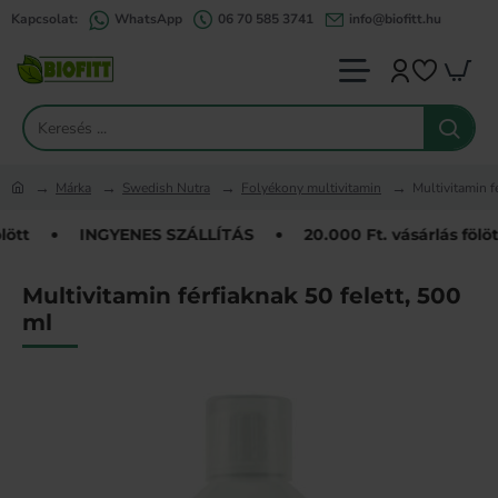
Kapcsolat:
WhatsApp
06 70 585 3741
info@biofitt.hu
Keresés
...
Márka
Swedish Nutra
Folyékony multivitamin
Multivitamin f
home
tt
INGYENES SZÁLLÍTÁS
20.000 Ft. vásárlás fölött
Multivitamin férfiaknak 50 felett, 500
ml