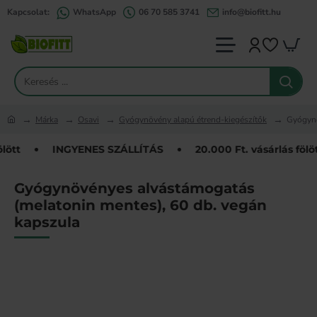
Kapcsolat:
WhatsApp
06 70 585 3741
info@biofitt.hu
Keresés
...
Márka
Osavi
Gyógynövény alapú étrend-kiegészítők
Gyógynö
home
ött
INGYENES SZÁLLÍTÁS
20.000 Ft. vásárlás fölött
Gyógynövényes alvástámogatás
(melatonin mentes), 60 db. vegán
kapszula