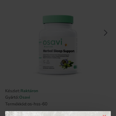
Készlet:
Raktáron
Gyártó:
Osavi
os-hss-60
Termékkód: