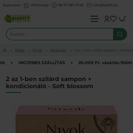
Kapcsolat:
WhatsApp
06 70 585 3741
info@biofitt.hu
Keresés
...
Márka
Niyok
Hajápolás
2 az 1-ben szilárd sampon + kondici
home
t
INGYENES SZÁLLÍTÁS
20.000 Ft. vásárlás fölött
2 az 1-ben szilárd sampon +
kondicionáló - Soft blossom