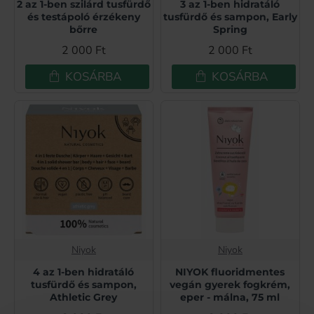
2 az 1-ben szilárd tusfürdő
3 az 1-ben hidratáló
és testápoló érzékeny
tusfürdő és sampon, Early
bőrre
Spring
2 000 Ft
2 000 Ft
KOSÁRBA
KOSÁRBA
Niyok
Niyok
4 az 1-ben hidratáló
NIYOK fluoridmentes
tusfürdő és sampon,
vegán gyerek fogkrém,
Athletic Grey
eper - málna, 75 ml