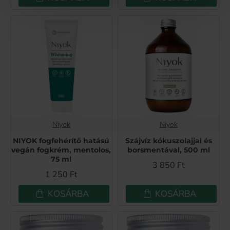
Niyok
Niyok
NIYOK fogfehérítő hatású
Szájvíz kókuszolajjal és
vegán fogkrém, mentolos,
borsmentával, 500 ml
75 ml
3 850 Ft
1 250 Ft
KOSÁRBA
KOSÁRBA