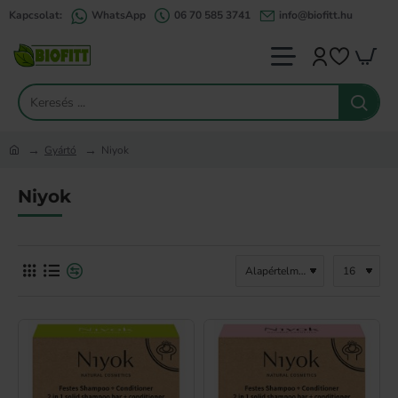
Kapcsolat:
WhatsApp
06 70 585 3741
info@biofitt.hu
Keresés
...
Gyártó
Niyok
home
Niyok