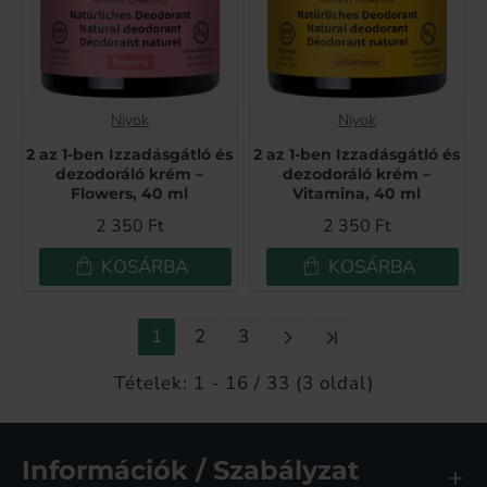
Niyok
Niyok
2 az 1-ben Izzadásgátló és
2 az 1-ben Izzadásgátló és
dezodoráló krém –
dezodoráló krém –
Flowers, 40 ml
Vitamina, 40 ml
2 350 Ft
2 350 Ft
KOSÁRBA
KOSÁRBA
1
2
3
Tételek: 1 - 16 / 33 (3 oldal)
Információk / Szabályzat