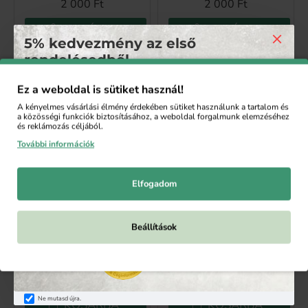
2 000 Ft
2 000 Ft
KOSÁRBA
KOSÁRBA
5% kedvezmény az első
rendelésedből
Ez a weboldal is sütiket használ!
Iratkozz fel a hírlevelünkre, hogy 5 % kedvezményt
A kényelmes vásárlási élmény érdekében sütiket használunk a tartalom és
kapj az első rendelésedből. A feliratkozás után
a közösségi funkciók biztosításához, a weboldal forgalmunk elemzéséhez
automatikusan küldjük a kedvezménykupont.
és reklámozás céljából.
További információk
E-
KÜLDÉS
mail:
Elfogadom
Elfogadom a(z)
Adatvédelmi szabályzat
Niyok
Niyok
szabályzatot.
Niyok fluoridmentes,
NIYOK fluoridmentes,
Beállítások
vegán fogkrém
vegán fogkrém
kókuszolajjal, borsmenta
kókuszolajjal, jégmenta,
& citrom fogkrém
75 ml
2 000 Ft
2 000 Ft
Ne mutasd újra.
KOSÁRBA
KOSÁRBA