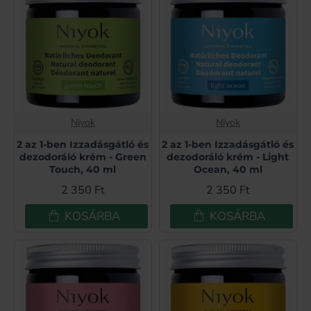
Niyok
Niyok
2 az 1-ben Izzadásgátló és
2 az 1-ben Izzadásgátló és
dezodoráló krém - Green
dezodoráló krém - Light
Touch, 40 ml
Ocean, 40 ml
2 350 Ft
2 350 Ft
KOSÁRBA
KOSÁRBA