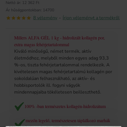
Nettó ár: 12 362 Ft
Ár hűségpontokban: 14700
8 vélemény
-
Írjon véleményt a termékről
Millers ALFA GÉL 1 kg - hidrolizált kollagén por,
extra magas fehérjetartalommal
Kiváló minőségű, német termék, aktív
életmódhoz, melyből minden egyes adag 93,3
%-os, tiszta fehérjetartalommal rendelkezik. A
kivételesen magas fehérjetartalmú kollagén por
sokoldalúan felhasználható, az aktív- és
hobbisportolók ill. fogyni vágyók
mindennapjaiba tökéletesen beilleszthető.
100% -ban természetes kollagén-hidrolizátum
mezőn legelő, természetesen táplálkozó marhák