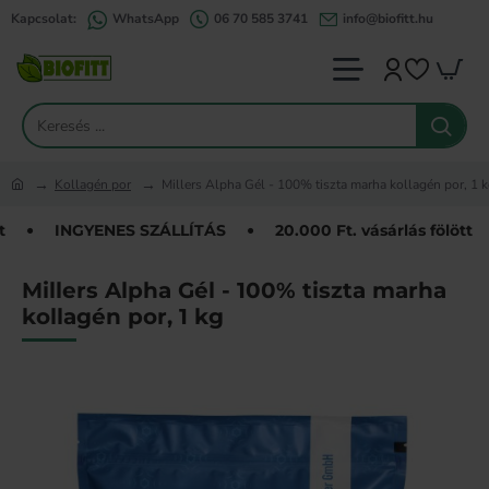
Kapcsolat:
WhatsApp
06 70 585 3741
info@biofitt.hu
Keresés
...
Kollagén por
Millers Alpha Gél - 100% tiszta marha kollagén por, 1 
home
INGYENES SZÁLLÍTÁS
20.000 Ft. vásárlás fölött
Millers Alpha Gél - 100% tiszta marha
kollagén por, 1 kg