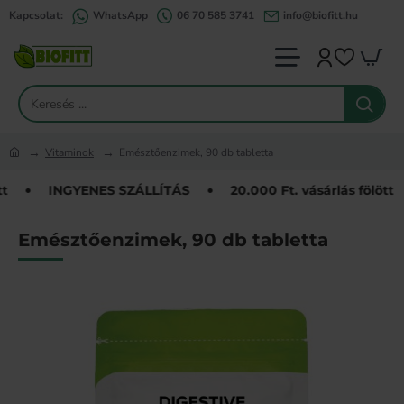
Kapcsolat:
WhatsApp
06 70 585 3741
info@biofitt.hu
Keresés
...
Vitaminok
Emésztőenzimek, 90 db tabletta
home
INGYENES SZÁLLÍTÁS
20.000 Ft. vásárlás fölött
Emésztőenzimek, 90 db tabletta