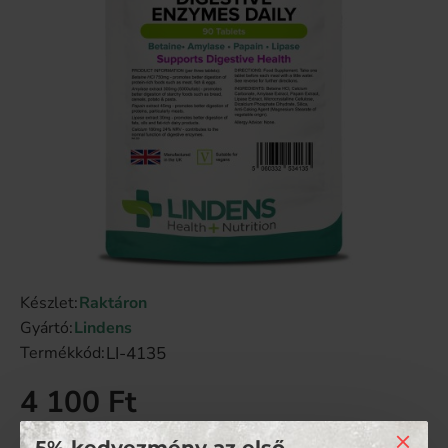
Készlet:
Raktáron
Gyártó:
Lindens
LI-4135
Termékkód:
4 100 Ft
Nettó ár: 3 228 Ft
5% kedvezmény az első