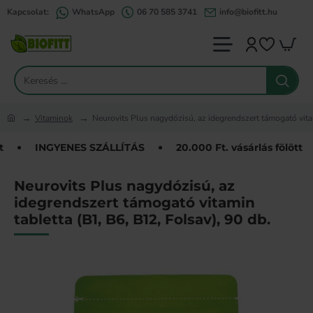
Kapcsolat:
WhatsApp
06 70 585 3741
info@biofitt.hu
Keresés
...
Vitaminok
Neurovits Plus nagydózisú, az idegrendszert támogató vitam
home
INGYENES SZÁLLÍTÁS
20.000 Ft. vásárlás fölött
Neurovits Plus nagydózisú, az
idegrendszert támogató vitamin
tabletta (B1, B6, B12, Folsav), 90 db.