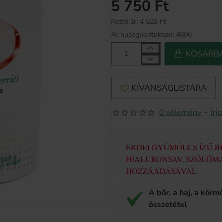
5 750 Ft
Nettó ár: 4 528 Ft
Ár hűségpontokban: 4890
KOSÁRB
KÍVÁNSÁGLISTÁRA
0 vélemény
-
Írj
ERDEI GYÜMÖLCS ÍZŰ B
HIALURONSAV, SZŐLŐMA
HOZZÁADÁSÁVAL
A bőr, a haj, a kör
összetétel