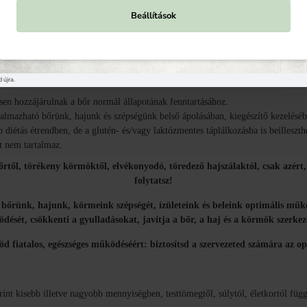
gyis elengedhetetlen a bőr hidratálásához.
Beállítások
a sejtek oxidációs folyamatai közben keletkező szabadgyökök termelődését gátol
fronton védi bőrünket: serkenti a bőrsejtek megújulását, részt vesz az új hámse
leg pótolva is ajánlják a bőrgyógyászok.
tek fájdalommentes működését is elősegíti, erőteljes antioxidánsként pedig megk
 újra.
ntősen hozzájárulnak a bőr normál állapotának fenntartásához.
kalmazható bőrünk, hajunk és szépségünk belső ápolásában, kiegészítő kezelésé
 diétás étrendben, de a glutén- és/vagy laktózmentes táplálkozásba is beilleszth
t nem tartalmaz.
től, törékeny körmöktől, elvékonyodó, töredező hajszálaktól, csak azért, 
folytatsz!
s bőrünk, hajunk, körmeink szépségét, ízületeink és beleink optimális működ
dését, csökkenti a gyulladásokat, javítja a bőr, a haj és a körmök szerkez
d fiatalos, egészséges működéséért: biztosítsd a szervezeted számára az opt
int kisebb illetve nagyobb mennyiségben, testtömegtől, súlytól, életkortól füg