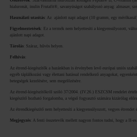
Összetevők
: Szarvasmarha hidrolizált kollagén Peptan® B, C-vitamin (as
hialuronát, inulin Frutafit®, savanyúságot szabályozó anyag: almasav, sze
Használati utasítás
: Az ajánlott napi adagot (10 gramm, egy mérőkanál
Figyelmeztetések
: Ez a termék nem helyettesíti a kiegyensúlyozott, vál
ajánlott napi adagot.
Tárolás
:
Száraz, hűvös helyen.
Felhívás
:
Az étrend-kiegészítők a hazánkban is érvényben levő európai uniós szabá
egyéb táplálkozási vagy élettani hatással rendelkező anyagokat, egyenk
betegségek kezelésére, sem megelőzésére.
Az étrend-kiegészítőkről szóló 37/2004. (IV.26.) ESZCSM rendelet értelm
kiegészítő hozható forgalomba, a végső fogyasztó számára kizárólag elő
Az étrendkiegészítő nem helyettesíti a kiegyensúlyozott, vegyes étrendet 
Megjegyzés
: A fenti összetevők mellett nagyon fontos tudni, hogy a II-es