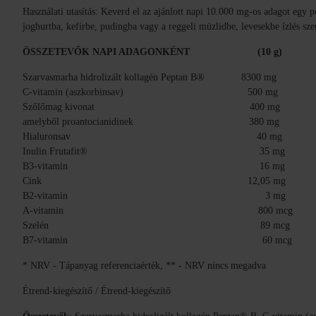
Használati utasítás: Keverd el az ajánlott napi 10.000 mg-os adagot egy p
joghurtba, kefírbe, pudingba vagy a reggeli müzlidbe, levesekbe ízlés szer
ÖSSZETEVŐK NAPI ADAGONKÉNT (10 g
Szarvasmarha hidrolizált kollagén Peptan B® 8300 
C-vitamin (aszkorbinsav) 500 mg 
Szőlőmag kivonat 400 mg
amelyből proantocianidinek 380 m
Hialuronsav 40 mg 
Inulin Frutafit® 35 
B3-vitamin 16 mg 1
Cink 12,05 mg 1
B2-vitamin 3 mg 2
A-vitamin 800 mcg 1
Szelén 89 mcg 1
B7-vitamin 60 mcg 
* NRV - Tápanyag referenciaérték, ** - NRV nincs megadva
Étrend-kiegészítő / Étrend-kiegészítő