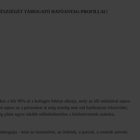
EGÉSZSÉGÉT TÁMOGATÓ HATÓANYAG-PROFILLAL!
kkor a bőr 90%-át a kollagén fehérje alkotja, mely az idő múlásával sajnos
ám sajnos az a pórusokon át még mindig nem tud hatékonyan felszívódni,
ig pláne egyre inkább nélkülözhetetlen a kötőszöveteink számára,
ámogatja - mint az izomszövet, az ízületek, a porcok, a csontok szövete,