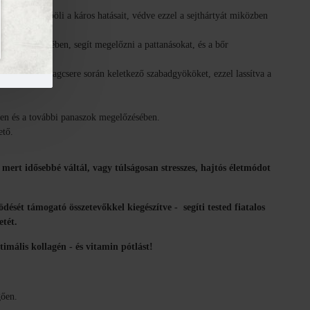
ja, kiküszöböli a káros hatásait, védve ezzel a sejthártyát miközben
jtek képződésében, segít megelőzni a pattanásokat, és a bőr
öti a sejtanyagcsere során keletkező szabadgyököket, ezzel lassítva a
ben és a további panaszok megelőzésében.
ető.
mert idősebbé váltál, vagy túlságosan stresszes, hajtós életmódot
ését támogató összetevőkkel kiegészítve - segíti tested fiatalos
etét.
imális kollagén - és vitamin pótlást!
gően.