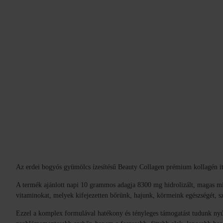
Az erdei bogyós gyümölcs ízesítésű Beauty Collagen prémium kollagén ital
A termék ajánlott napi 10 grammos adagja 8300 mg hidrolizált, magas min
vitaminokat, melyek kifejezetten bőrünk, hajunk, körmeink egészségét, sz
Ezzel a komplex formulával hatékony és tényleges támogatást tudunk nyú