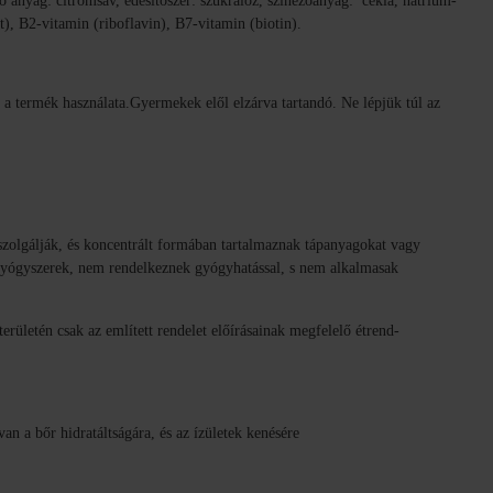
 anyag: citromsav, édesítőszer: szukralóz, színezőanyag: cékla, nátrium-
t), B2-vitamin (riboflavin), B7-vitamin (biotin).
 a termék használata.Gyermekek elől elzárva tartandó. Ne lépjük túl az
szolgálják, és koncentrált formában tartalmaznak tápanyagokat vagy
 gyógyszerek, nem rendelkeznek gyógyhatással, s nem alkalmasak
ületén csak az említett rendelet előírásainak megfelelő étrend-
an a bőr hidratáltságára, és az ízületek kenésére