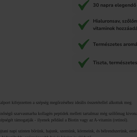
30 napra elegendő 
Hialuronsav, szőlő
vitaminok hozzáad
Természetes aromá
Tiszta, természete
port kifejezetten a szépség megőrzéséhez ideális összetétellel alkottuk meg.
őségű szarvasmarha kollagén peptidek mellett tartalmaz még szőlőmag kivonatot
épségét támogatják - ilyenek például a Biotin vagy az A-vitamin (retinol).
jtani napi szinten bőrünk, hajunk, szemünk, körmeink, és bélrendszerünk, emés