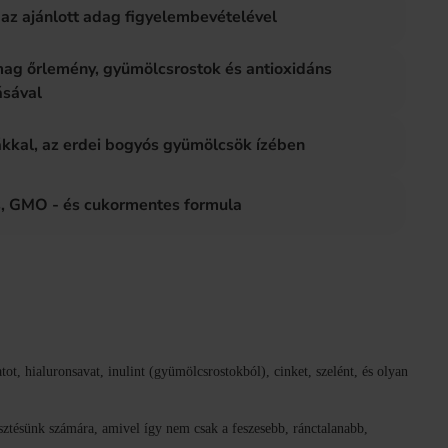
az ajánlott adag figyelembevételével
mag őrlemény, gyümölcsrostok és antioxidáns
ásával
kkal, az erdei bogyós gyümölcsök ízében
s, GMO - és cukormentes formula
, hialuronsavat, inulint (gyümölcsrostokból), cinket, szelént, és olyan
ztésünk számára, amivel így nem csak a feszesebb, ránctalanabb,