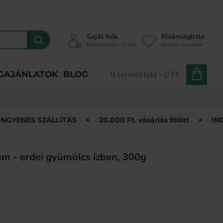
Saját fiók
Kívánságlista
Bejelentkezés / Új fiók
Kedvenc termékek
GAJÁNLATOK
BLOG
0 termék(ek) - 0 Ft
ÁLLÍTÁS
20.000 Ft. vásárlás fölött
INGYENES SZÁLL
m - erdei gyümölcs ízben, 300g