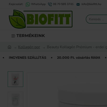
Kapcsolat:
WhatsApp
06 70 585 3741
info@biofitt.hu
Keresés
...
TERMÉKEINK
Kollagén por
Beauty Kollagén Prémium - erdei 
home
S SZÁLLÍTÁS
20.000 Ft. vásárlás fölött
INGYENES 