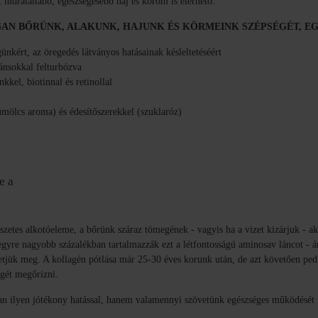
 hidratáltabb, egészségesebb haj és köröm is elérhető.
SAN
BŐRÜNK, ALAKUNK, HAJUNK ÉS KÖRMEINK SZÉPSÉGÉT, 
ünkért, az öregedés látványos hatásainak késleltetéséért
ánsokkal felturbózva
kkel, biotinnal és retinollal
mölcs aroma) és édesítőszerekkel (szuklaróz)
e a
észetes alkotóeleme, a bőrünk száraz tömegének - vagyis ha a vizet kizárjuk - a
yre nagyobb százalékban tartalmazzák ezt a létfontosságú aminosav láncot - 
hetjük meg. A kollagén pótlása már 25-30 éves korunk után, de azt követően ped
égét megőrizni.
an ilyen jótékony hatással, hanem valamennyi szövetünk egészséges működését t