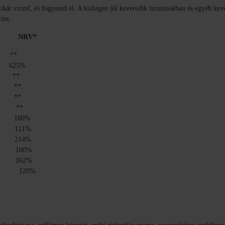
ohár vízzel, és fogyaszd el. A kollagén jól keveredik turmixokban és egyéb keve
int.
) NRV*
mg **
625%
 **
g **
**
mg
**
00%
21%
14%
00%
62%
120%