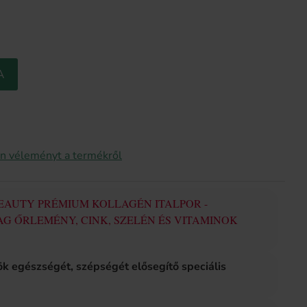
A
on véleményt a termékről
EAUTY PRÉMIUM KOLLAGÉN ITALPOR -
G ŐRLEMÉNY, CINK, SZELÉN ÉS VITAMINOK
mök egészségét, szépségét elősegítő speciális