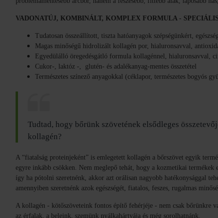
problémamentesebb arcbőr, hanem a feszesebb, fittebb alak, laposabb has,
VADONATÚJ, KOMBINÁLT, KOMPLEX FORMULA - SPECIÁLI
Tudatosan összeállított, tiszta hatóanyagok szépségünkért, egészség
Magas minőségű hidrolizált kollagén por, hialuronsavval, antioxid
Egyedülálló öregedésgátló formula kollagénnel, hialuronsavval, cin
Cukor-, laktóz -, glutén- és adalékanyag-mentes összetétel
Természetes színező anyagokkal (céklapor, természetes bogyós gyü
Tudtad, hogy bőrünk szövetének elsődleges összetevőj
kollagén?
A “fiatalság proteinjeként” is emlegetett kollagén a bőrszövet egyik term
egyre inkább csökken. Nem meglepő tehát, hogy a kozmetikai termékek eg
így ha pótolni szeretnénk, akkor azt orálisan nagyobb hatékonysággal te
amennyiben szeretnénk azok egészségét, fiatalos, feszes, rugalmas minős
A kollagén - kötőszöveteink fontos építő fehérjéje - nem csak bőrünkre v
az érfalak, a beleink, szemünk nyálkahártyája és még sorolhatnánk.