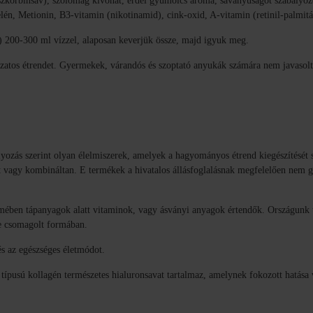
zkorbinsav), szőlőmag kivonat, erdei gyümölcs aroma, savanyúságot szabályozó
lén, Metionin, B3-vitamin (nikotinamid), cink-oxid, A-vitamin (retinil-palmitá
) 200-300 ml vízzel, alaposan keverjük össze, majd igyuk meg.
tozatos étrendet. Gyermekek, várandós és szoptató anyukák számára nem javasolt
lyozás szerint olyan élelmiszerek, amelyek a hagyományos étrend kiegészítését 
ént vagy kombináltan. E termékek a hivatalos állásfoglalásnak megfelelően nem
ében tápanyagok alatt vitaminok, vagy ásványi anyagok értendők. Országunk ter
re csomagolt formában.
és az egészséges életmódot.
 típusú kollagén természetes hialuronsavat tartalmaz, amelynek fokozott hatása v