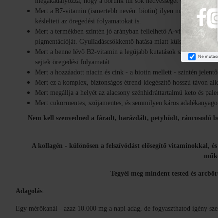
megakadályozza, hogy a bőrünk túl sok nedvességet veszítsen - va
Mert a B7-vitamin (ismertebb nevén: biotin) ilyen magas dózisban 
késlelteti az öregedési folyamatokat is.
Mert a termékben szintén jó arányban fellelhető A-vitamin is több 
pigmentációját. Gyulladáscsökkentő hatása miatt külsőleg és belső
Mert a benne lévő B2-vitamin a legújabb kutatások szerint az ízüle
Ne mutasd
sejtek öregedési folyamatát.
Mert a hozzáadott niacin és cink - a biotin mellett - szintén jele
Mert ez a komplex, biztonságos étrend-kiegészítő hosszú távon al
Mert megállja a helyét az alacsony szénhidráttartalmú keto és paleo
Mert cukormentes, szójamentes, és semmilyen káros adalékanyago
Nem kell szenvedned a fáradt, barázdált, petyhüdt, ráncosodó bőr
A kollagén - különösen a felszívódást elősegítő vitaminokkal, é
műkö
Tegyél meg mindent tested és arcbőrö
Adagolás
:
Egy mérőkanál - azaz 10.000 mg a napi adag, de fogyaszthatod igény szer