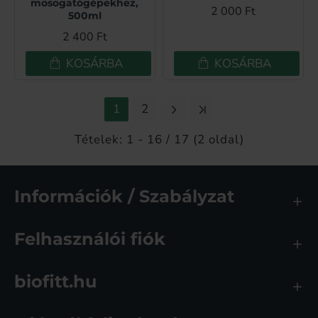
mosogatógépekhez,
2 000 Ft
500ml
2 400 Ft
KOSÁRBA
KOSÁRBA
1
2
Tételek: 1 - 16 / 17 (2 oldal)
Információk / Szabályzat
Felhasználói fiók
biofitt.hu