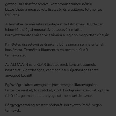
gazdag BIO tisztítószereivel kompromisszumok nélkül
biztosítható a megszokott tisztaság és a csillogó, foltmentes
felületek.
A termékek természetes illóolajokat tartalmaznak, 100%-ban
lebomló biológiai mosóaktív összetevőik miatt a
környezettudatos vásárlók számára a legjobb megoldást kínálják.
Kíméletes összetevői az érzékeny bőr számára sem jelentenek
kockázatot. Termékeik illatmentes változata a KLAR
termékcsalád.
Az ALMAWIN és a KLAR tisztítószerek koncentrátumok,
használatuk gazdaságos, csomagolásuk újrahasznosítható
anyagból készült.
Egészségre káros anyagokat (mesterséges illatanyagokat,
tartósítószereket, foszfátokat, klórt, kőolajszármazékokat, optikai
fehérítőt, génmanipulált anyagokat) nem tartalmaznak.
Bőrgyógyászatilag tesztelt bőrbarát, környezetkímélő, vegán
termékek.