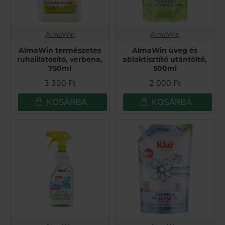
AlmaWin
AlmaWin
AlmaWin természetes
AlmaWin üveg és
ruhaillatosító, verbena,
ablaktisztító utántöltő,
750ml
500ml
3 300 Ft
2 000 Ft
KOSÁRBA
KOSÁRBA