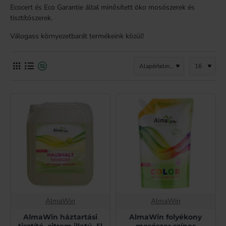
Ecocert és Eco Garantie által minősített öko mosószerek és
tisztítószerek.
Válogass környezetbarát termékeink közül!
AlmaWin
AlmaWin
AlmaWin háztartási
AlmaWin folyékony
tisztító, citrom illatú, 5l
mosószer színes