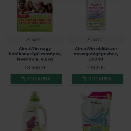
AlmaWin
AlmaWin
AlmaWin nagy
AlmaWin öblítőszer
hatékonyságú mosópor,
mosogatógépekhez,
levendula, 4,6kg
500ml
18 500 Ft
2 500 Ft
KOSÁRBA
KOSÁRBA