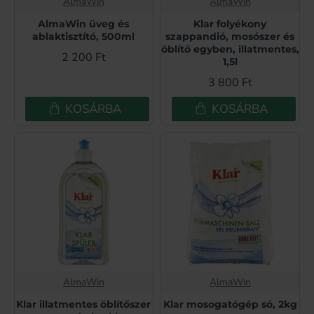
AlmaWin
AlmaWin
AlmaWin üveg és
Klar folyékony
ablaktisztító, 500ml
szappandió, mosószer és
öblítő egyben, illatmentes,
2 200 Ft
1,5l
3 800 Ft
KOSÁRBA
KOSÁRBA
AlmaWin
AlmaWin
Klar illatmentes öblítőszer
Klar mosogatógép só, 2kg