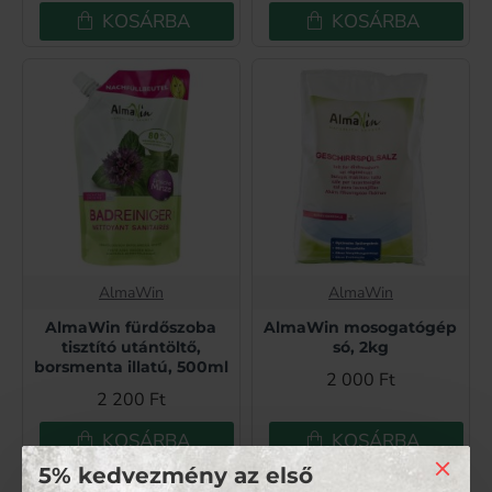
KOSÁRBA
KOSÁRBA
AlmaWin
AlmaWin
AlmaWin fürdőszoba
AlmaWin mosogatógép
tisztító utántöltő,
só, 2kg
borsmenta illatú, 500ml
2 000 Ft
2 200 Ft
KOSÁRBA
KOSÁRBA
5% kedvezmény az első