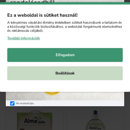
rendelésedből
Ez a weboldal is sütiket használ!
Iratkozz fel a hírlevelünkre, hogy 5 % kedvezményt
A kényelmes vásárlási élmény érdekében sütiket használunk a tartalom és
kapj az első rendelésedből. A feliratkozás után
a közösségi funkciók biztosításához, a weboldal forgalmunk elemzéséhez
automatikusan küldjük a kedvezménykupont.
és reklámozás céljából.
További információk
E-
KÜLDÉS
mail:
Elfogadom
Elfogadom a(z)
Adatvédelmi szabályzat
AlmaWin
AlmaWin
szabályzatot.
AlmaWin mosópor színes
AlmaWin nagy
ruhákhoz, hársfavirág, 2kg
hatékonyságú mosópor,
Beállítások
levendula, 2kg
8 500 Ft
8 500 Ft
KOSÁRBA
KOSÁRBA
Ne mutasd újra.