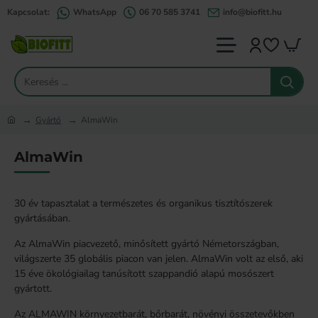
Kapcsolat:
WhatsApp
06 70 585 3741
info@biofitt.hu
Keresés
...
Gyártó
AlmaWin
home
AlmaWin
30 év tapasztalat a természetes és organikus tisztítószerek
gyártásában.
Az AlmaWin piacvezető, minősített gyártó Németországban,
világszerte 35 globális piacon van jelen. AlmaWin volt az első, aki
15 éve ökológiailag tanúsított szappandió alapú mosószert
gyártott.
Az ALMAWIN környezetbarát, bőrbarát, növényi összetevőkben